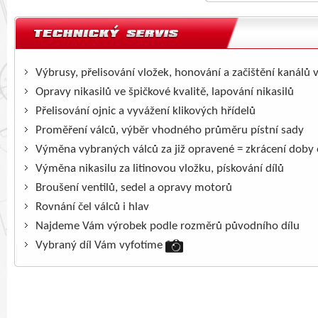
Výbrusy, přelisování vložek, honování a začištění kanálů 
Opravy nikasilů ve špičkové kvalitě, lapování nikasilů
Přelisování ojnic a vyvážení klikových hřídelů
Proměření válců, výběr vhodného průměru pístní sady
Výměna vybraných válců za již opravené = zkrácení doby
Výměna nikasilu za litinovou vložku, pískování dílů
Broušení ventilů, sedel a opravy motorů
Rovnání čel válců i hlav
Najdeme Vám výrobek podle rozměrů původního dílu
Vybraný díl Vám vyfotíme