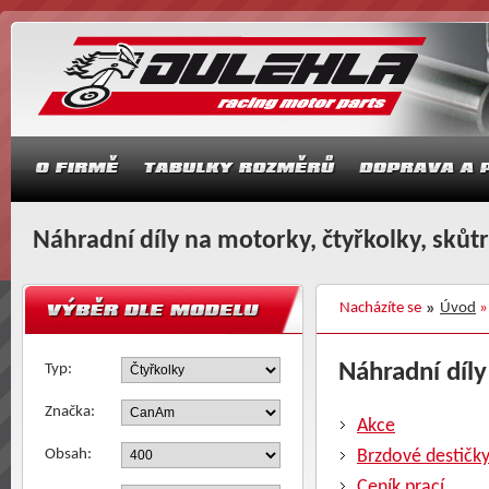
Náhradní díly na motorky, čtyřkolky, skůt
Nacházíte se
Úvod
Náhradní díly
Typ:
Značka:
Akce
Obsah:
Brzdové destičk
Ceník prací