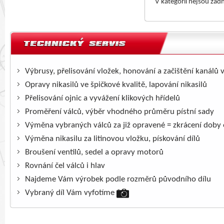
V kategorii nejsou žád
Výbrusy, přelisování vložek, honování a začištění kanálů 
Opravy nikasilů ve špičkové kvalitě, lapování nikasilů
Přelisování ojnic a vyvážení klikových hřídelů
Proměření válců, výběr vhodného průměru pístní sady
Výměna vybraných válců za již opravené = zkrácení doby
Výměna nikasilu za litinovou vložku, pískování dílů
Broušení ventilů, sedel a opravy motorů
Rovnání čel válců i hlav
Najdeme Vám výrobek podle rozměrů původního dílu
Vybraný díl Vám vyfotíme