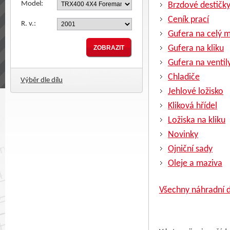
Model:
Brzdové destičk
Ceník prací
R. v.:
Gufera na celý 
Gufera na kliku
Gufera na ventil
Chladiče
Výběr dle dílu
Jehlové ložisko
Kliková hřídel
Ložiska na kliku
Novinky
Ojniční sady
Oleje a maziva
Všechny náhradní d