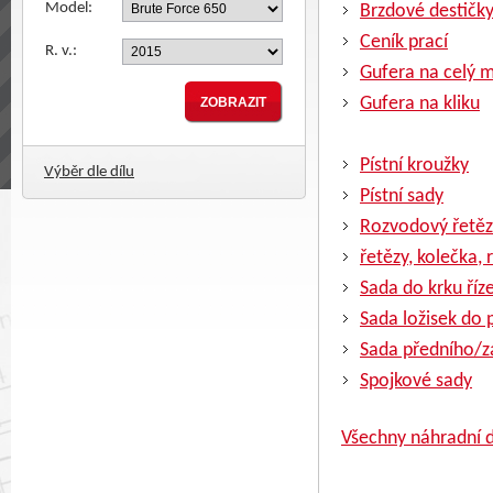
Model:
Brzdové destičk
Ceník prací
R. v.:
Gufera na celý 
Gufera na kliku
Pístní kroužky
Výběr dle dílu
Pístní sady
Rozvodový řetěz
řetězy, kolečka, 
Sada do krku říz
Sada ložisek do
Sada předního/z
Spojkové sady
Všechny náhradní d