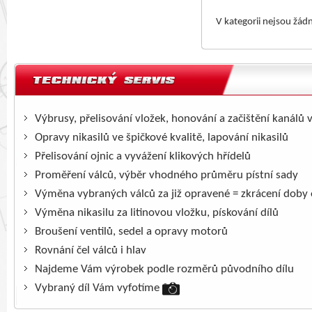
V kategorii nejsou žád
Výbrusy, přelisování vložek, honování a začištění kanálů 
Opravy nikasilů ve špičkové kvalitě, lapování nikasilů
Přelisování ojnic a vyvážení klikových hřídelů
Proměření válců, výběr vhodného průměru pístní sady
Výměna vybraných válců za již opravené = zkrácení doby
Výměna nikasilu za litinovou vložku, pískování dílů
Broušení ventilů, sedel a opravy motorů
Rovnání čel válců i hlav
Najdeme Vám výrobek podle rozměrů původního dílu
Vybraný díl Vám vyfotíme