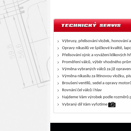
Výbrusy, přelisování vložek, honování a
Opravy nikasilů ve špičkové kvalitě, lap
Přelisování ojnic a vyvážení klikových h
Proměření válců, výběr vhodného prům
Výměna vybraných válců za již opraven
Výměna nikasilu za litinovou vložku, pís
Broušení ventilů, sedel a opravy motor
Rovnání čel válců i hlav
Najdeme Vám výrobek podle rozměrů p
Vybraný díl Vám vyfotíme