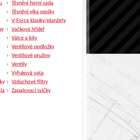
u
Těsnění horní sada
Těsnění víka spojky
V-Force klapky/planžety
py
Vačková hřídel
Válce a kity
Ventilové podložky
Ventilové pružiny
Ventily
Výfuková vata
ky
Vzduchové filtry
la
Zapalovací svíčky