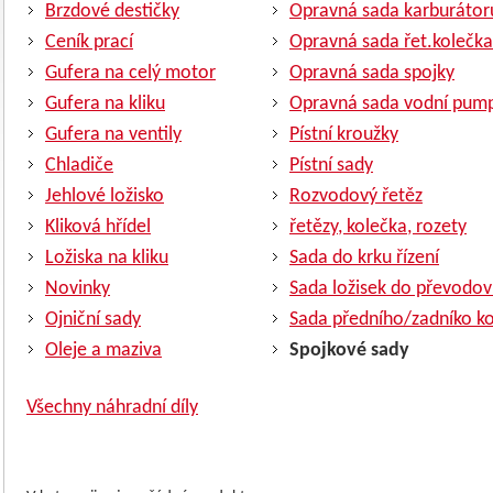
Brzdové destičky
Opravná sada karburátor
Ceník prací
Opravná sada řet.kolečka
Gufera na celý motor
Opravná sada spojky
Gufera na kliku
Opravná sada vodní pum
Gufera na ventily
Pístní kroužky
Chladiče
Pístní sady
Jehlové ložisko
Rozvodový řetěz
Kliková hřídel
řetězy, kolečka, rozety
Ložiska na kliku
Sada do krku řízení
Novinky
Sada ložisek do převodov
Ojniční sady
Sada předního/zadníko ko
Oleje a maziva
Spojkové sady
Všechny náhradní díly