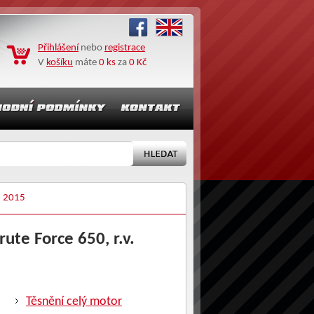
Přihlášení
nebo
registrace
V
košíku
máte
0 ks
za
0 Kč
 2015
rute Force 650, r.v.
Těsnění celý motor