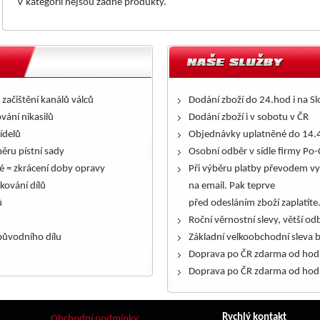
V kategorii nejsou žádné produkty.
 začištění kanálů válců
Dodání zboží do 24.hod i na S
ování nikasilů
Dodání zboží i v sobotu v ČR
řídelů
Objednávky uplatněné do 14.4
ěru pístní sady
Osobní odběr v sídle firmy Po-
é = zkrácení doby opravy
Při výběru platby převodem vy
kování dílů
na email. Pak teprve
ů
před odesláním zboží zaplatíte
Roční věrnostní slevy, větší odb
ůvodního dílu
Základní velkoobchodní sleva 
Doprava po ČR zdarma od hod
Doprava po ČR zdarma od hod
Rychlý kontakt
Obchodní podmínky