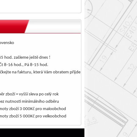
lovensko
5 hod. zašleme ještě dnes !
Čt 8-16 hod., Pá 8-15 hod.
čkejte na fakturu, která Vám obratem přijde
.
ěr zboží = vyšší sleva po celý rok
bez nutnosti minimálního odběru
noty zboží 3 000Kč pro maloobchod
noty zboží 5 000Kč pro velkoobchod