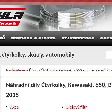
 čtyřkolky, skůtry, automobily
Nacházíte se
Úvod
»
Čtyřkolky
»
Kawasaki
»
650
»
Brute Force 650
»
Náhradní díly Čtyřkolky, Kawasaki, 650, B
2015
Akce
Olejový filtr