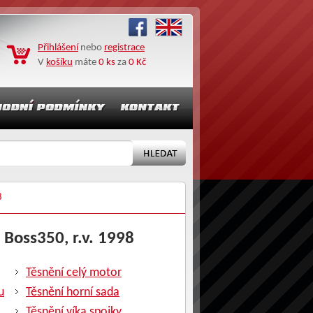
Přihlášení
nebo
registrace
V
košíku
máte
0 ks
za
0 Kč
8
l Boss350, r.v. 1998
Těsnění celý motor
u
Těsnění horní sada
Těsnění víka spojky