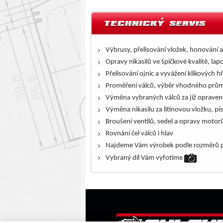
Výbrusy, přelisování vložek, honování a
Opravy nikasilů ve špičkové kvalitě, lap
Přelisování ojnic a vyvážení klikových h
Proměření válců, výběr vhodného prům
Výměna vybraných válců za již opraven
Výměna nikasilu za litinovou vložku, pís
Broušení ventilů, sedel a opravy motor
Rovnání čel válců i hlav
Najdeme Vám výrobek podle rozměrů p
Vybraný díl Vám vyfotíme