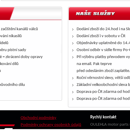
 začištění kanálů válců
Dodání zboží do 24.hod i na S
ování nikasilů
Dodání zboží i v sobotu v ČR
řídelů
Objednávky uplatněné do 14.4
ěru pístní sady
Osobní odběr v sídle firmy Po-
é = zkrácení doby opravy
Při výběru platby převodem vy
kování dílů
na email. Pak teprve
ů
před odesláním zboží zaplatíte
Roční věrnostní slevy, větší odb
ůvodního dílu
Základní velkoobchodní sleva 
Doprava po ČR zdarma od hod
Doprava po ČR zdarma od hod
Rychlý kontakt
Obchodní podmínky
OULEHLA motor parts s
Podmínky ochrany osobních údajů