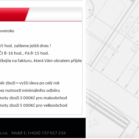
lovensko
5 hod. zašleme ještě dnes !
Čt 8-16 hod., Pá 8-15 hod.
čkejte na fakturu, která Vám obratem přijde
.
ěr zboží = vyšší sleva po celý rok
bez nutnosti minimálního odběru
noty zboží 3 000Kč pro maloobchod
noty zboží 5 000Kč pro velkoobchod
.r.o.
Mobil 1: (+420) 737 017 234