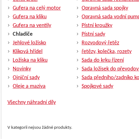
Gufera na celý motor
Opravná sada spojky
Gufera na kliku
Opravná sada vodní pum
Gufera na ventily
Pístní kroužky
Chladiče
Pístní sady
Jehlové ložisko
Rozvodový řetěz
Kliková hřídel
řetězy, kolečka, rozety
Ložiska na kliku
Sada do krku řízení
Novinky
Sada ložisek do převodov
Ojniční sady
Sada předního/zadníko ko
Oleje a maziva
Spojkové sady
Všechny náhradní díly
V kategorii nejsou žádné produkty.