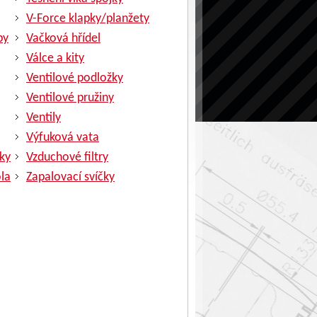
V-Force klapky/planžety
py
Vačková hřídel
Válce a kity
Ventilové podložky
Ventilové pružiny
Ventily
Výfuková vata
ky
Vzduchové filtry
la
Zapalovací svíčky