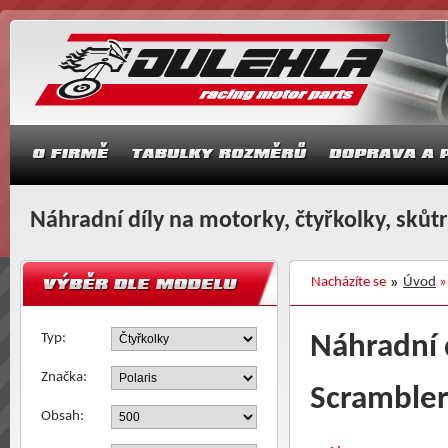
Náhradní díly na motorky, čtyřkolky, skůt
Nacházíte se
Úvod
Typ:
Náhradní d
Značka:
Scrambler,
Obsah: