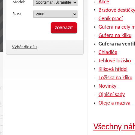
Akce
Model:
Brzdové destičk
R. v.:
Ceník prací
Gufera na celý 
Gufera na kliku
Gufera na venti
Výběr dle dílu
Chladiče
Jehlové ložisko
Kliková hřídel
Ložiska na kliku
Novinky
Ojniční sady
Oleje a maziva
Všechny náh