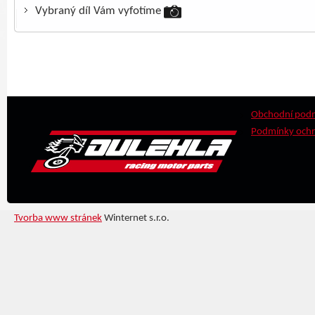
Vybraný díl Vám vyfotíme
Obchodní pod
Podmínky ochr
Tvorba www stránek
Winternet s.r.o.