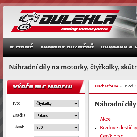
Náhradní díly na motorky, čtyřkolky, skůt
Nacházíte se
Úvod
Náhradní díly
Typ:
Značka:
Akce
Obsah:
Brzdové destičk
Ceník prací