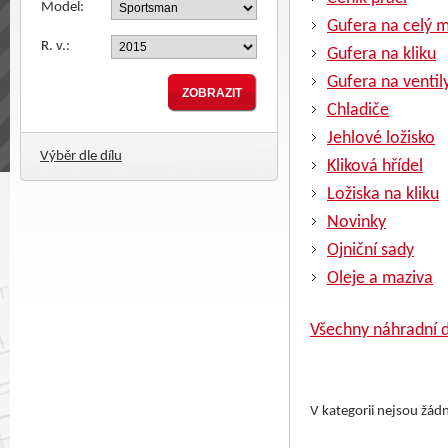
Model:
Gufera na celý 
R. v.:
Gufera na kliku
Gufera na ventil
Chladiče
Jehlové ložisko
Výběr dle dílu
Kliková hřídel
Ložiska na kliku
Novinky
Ojniční sady
Oleje a maziva
Všechny náhradní d
V kategorii nejsou žád