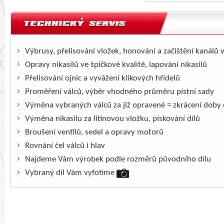
Výbrusy, přelisování vložek, honování a začištění kanálů 
Opravy nikasilů ve špičkové kvalitě, lapování nikasilů
Přelisování ojnic a vyvážení klikových hřídelů
Proměření válců, výběr vhodného průměru pístní sady
Výměna vybraných válců za již opravené = zkrácení doby
Výměna nikasilu za litinovou vložku, pískování dílů
Broušení ventilů, sedel a opravy motorů
Rovnání čel válců i hlav
Najdeme Vám výrobek podle rozměrů původního dílu
Vybraný díl Vám vyfotíme