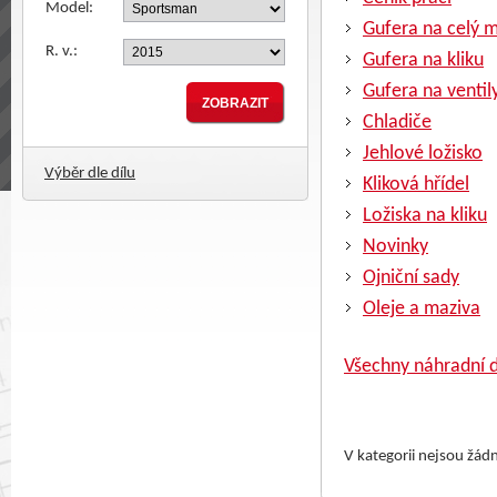
Model:
Gufera na celý 
R. v.:
Gufera na kliku
Gufera na ventil
Chladiče
Jehlové ložisko
Výběr dle dílu
Kliková hřídel
Ložiska na kliku
Novinky
Ojniční sady
Oleje a maziva
Všechny náhradní d
V kategorii nejsou žád