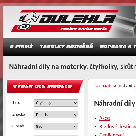
Náhradní díly na motorky, čtyřkolky, skůt
Nacházíte se
Úvod
Náhradní díly
Typ:
Značka:
Akce
Obsah:
Brzdové destičk
Ceník prací