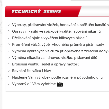
Výbrusy, přelisování vložek, honování a začištění kanálů 
Opravy nikasilů ve špičkové kvalitě, lapování nikasilů
Přelisování ojnic a vyvážení klikových hřídelů
Proměření válců, výběr vhodného průměru pístní sady
Výměna vybraných válců za již opravené = zkrácení doby
Výměna nikasilu za litinovou vložku, pískování dílů
Broušení ventilů, sedel a opravy motorů
Rovnání čel válců i hlav
Najdeme Vám výrobek podle rozměrů původního dílu
Vybraný díl Vám vyfotíme