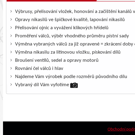
Výbrusy, přelisování vložek, honování a začištění kanálů 
Opravy nikasilů ve špičkové kvalitě, lapování nikasilů
Přelisování ojnic a vyvážení klikových hřídelů
Proměření válců, výběr vhodného průměru pístní sady
Výměna vybraných válců za již opravené = zkrácení doby
Výměna nikasilu za litinovou vložku, pískování dílů
Broušení ventilů, sedel a opravy motorů
Rovnání čel válců i hlav
Najdeme Vám výrobek podle rozměrů původního dílu
Vybraný díl Vám vyfotíme
Obchodní pod