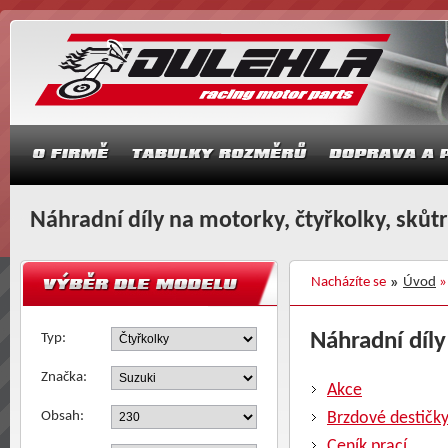
Náhradní díly na motorky, čtyřkolky, skůt
Nacházíte se
Úvod
Náhradní díly
Typ:
Značka:
Akce
Obsah:
Brzdové destičk
Ceník prací