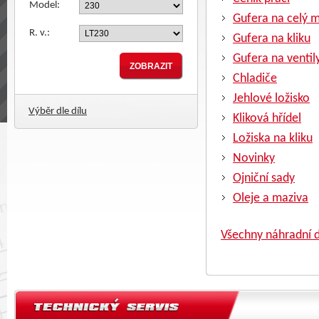
Model:
Gufera na celý 
R. v.:
Gufera na kliku
Gufera na ventil
Chladiče
Jehlové ložisko
Výběr dle dílu
Kliková hřídel
Ložiska na kliku
Novinky
Ojniční sady
Oleje a maziva
Všechny náhradní d