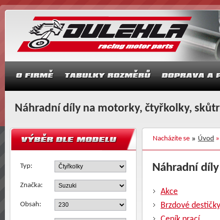
Náhradní díly na motorky, čtyřkolky, skůt
Nacházíte se
Úvod
Náhradní díly
Typ:
Značka:
Akce
Obsah:
Brzdové destičk
Ceník prací