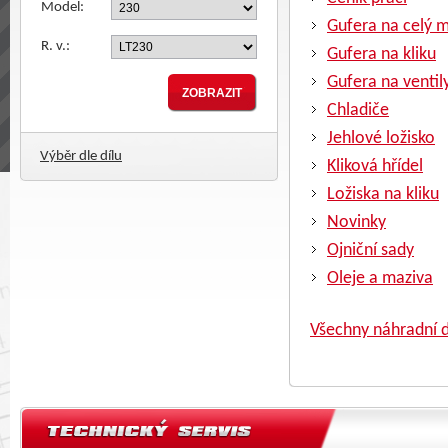
Model:
Gufera na celý 
R. v.:
Gufera na kliku
Gufera na ventil
Chladiče
Jehlové ložisko
Výběr dle dílu
Kliková hřídel
Ložiska na kliku
Novinky
Ojniční sady
Oleje a maziva
Všechny náhradní d