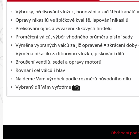
Výbrusy, přelisování vložek, honování a začištění kanálů 
Opravy nikasilů ve špičkové kvalitě, lapování nikasilů
Přelisování ojnic a vyvážení klikových hřídelů
Proměření válců, výběr vhodného průměru pístní sady
Výměna vybraných válců za již opravené = zkrácení doby
Výměna nikasilu za litinovou vložku, pískování dílů
Broušení ventilů, sedel a opravy motorů
Rovnání čel válců i hlav
Najdeme Vám výrobek podle rozměrů původního dílu
Vybraný díl Vám vyfotíme
Obchodní pod