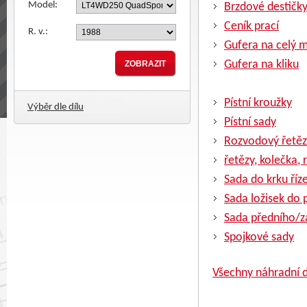
Model:
Brzdové destičk
Ceník prací
R. v.:
Gufera na celý 
Gufera na kliku
Pístní kroužky
Výběr dle dílu
Pístní sady
Rozvodový řetěz
řetězy, kolečka, 
Sada do krku říz
Sada ložisek do
Sada předního/z
Spojkové sady
Všechny náhradní d