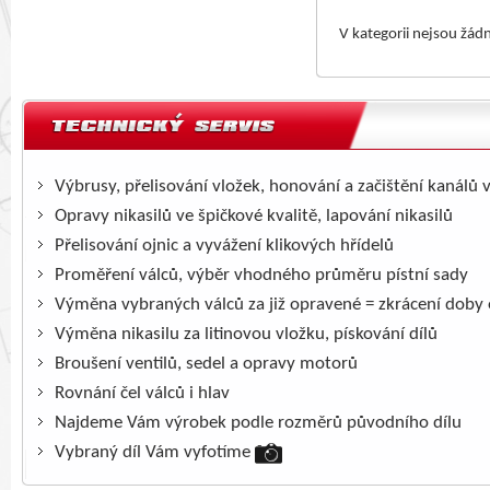
V kategorii nejsou žád
Výbrusy, přelisování vložek, honování a začištění kanálů 
Opravy nikasilů ve špičkové kvalitě, lapování nikasilů
Přelisování ojnic a vyvážení klikových hřídelů
Proměření válců, výběr vhodného průměru pístní sady
Výměna vybraných válců za již opravené = zkrácení doby
Výměna nikasilu za litinovou vložku, pískování dílů
Broušení ventilů, sedel a opravy motorů
Rovnání čel válců i hlav
Najdeme Vám výrobek podle rozměrů původního dílu
Vybraný díl Vám vyfotíme