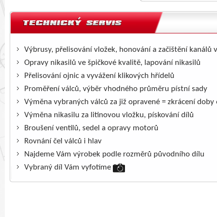
Výbrusy, přelisování vložek, honování a začištění kanálů 
Opravy nikasilů ve špičkové kvalitě, lapování nikasilů
Přelisování ojnic a vyvážení klikových hřídelů
Proměření válců, výběr vhodného průměru pístní sady
Výměna vybraných válců za již opravené = zkrácení doby
Výměna nikasilu za litinovou vložku, pískování dílů
Broušení ventilů, sedel a opravy motorů
Rovnání čel válců i hlav
Najdeme Vám výrobek podle rozměrů původního dílu
Vybraný díl Vám vyfotíme