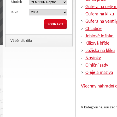
Model:
Gufera na celý 
R. v.:
Gufera na kliku
Gufera na ventil
Chladiče
Jehlové ložisko
Výběr dle dílu
Kliková hřídel
Ložiska na kliku
Novinky
Ojniční sady
Oleje a maziva
Všechny náhradní d
V kategorii nejsou žád