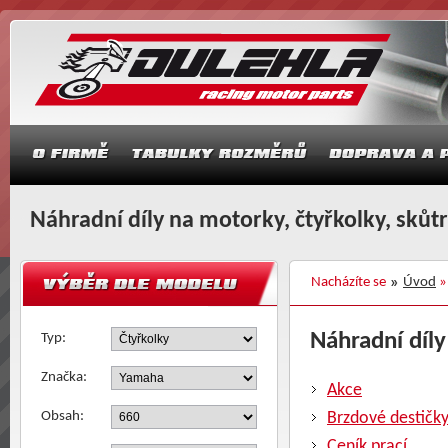
Náhradní díly na motorky, čtyřkolky, skůt
Nacházíte se
Úvod
Náhradní díly
Typ:
Značka:
Akce
Obsah:
Brzdové destičk
Ceník prací