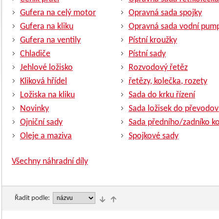
Gufera na celý motor
Opravná sada spojky
Gufera na kliku
Opravná sada vodní pum
Gufera na ventily
Pístní kroužky
Chladiče
Pístní sady
Jehlové ložisko
Rozvodový řetěz
Kliková hřídel
řetězy, kolečka, rozety
Ložiska na kliku
Sada do krku řízení
Novinky
Sada ložisek do převodov
Ojniční sady
Sada předního/zadníko ko
Oleje a maziva
Spojkové sady
Všechny náhradní díly
Řadit podle: