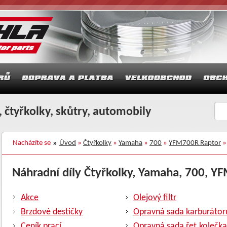
 čtyřkolky, skůtry, automobily
Nacházíte se
Úvod
»
Čtyřkolky
»
Yamaha
»
700
»
YFM700R Raptor
»
Náhradní díly Čtyřkolky, Yamaha, 700, YF
Akce
Olejový filtr
Brzdové destičky
Opravná sada karburátor
Ceník prací
Opravná sada řet.kolečka