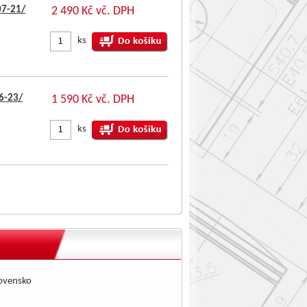
07-21/
2 490 Kč vč. DPH
ks
6-23/
1 590 Kč vč. DPH
ks
lovensko