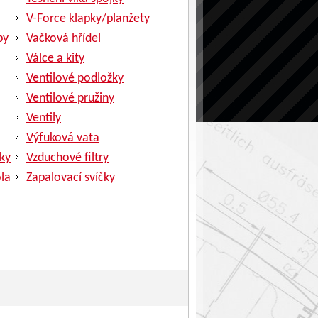
V-Force klapky/planžety
py
Vačková hřídel
Válce a kity
Ventilové podložky
Ventilové pružiny
Ventily
Výfuková vata
ky
Vzduchové filtry
la
Zapalovací svíčky