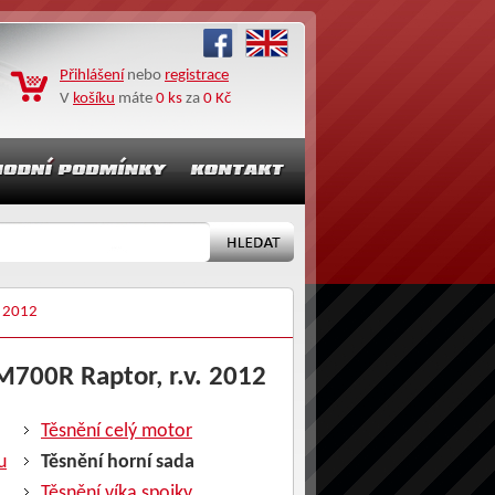
Přihlášení
nebo
registrace
V
košíku
máte
0 ks
za
0 Kč
 2012
M700R Raptor, r.v. 2012
Těsnění celý motor
u
Těsnění horní sada
Těsnění víka spojky