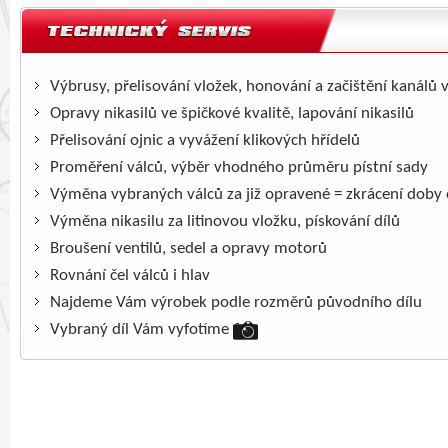
Výbrusy, přelisování vložek, honování a začištění kanálů 
Opravy nikasilů ve špičkové kvalitě, lapování nikasilů
Přelisování ojnic a vyvážení klikových hřídelů
Proměření válců, výběr vhodného průměru pístní sady
Výměna vybraných válců za již opravené = zkrácení doby
Výměna nikasilu za litinovou vložku, pískování dílů
Broušení ventilů, sedel a opravy motorů
Rovnání čel válců i hlav
Najdeme Vám výrobek podle rozměrů původního dílu
Vybraný díl Vám vyfotíme