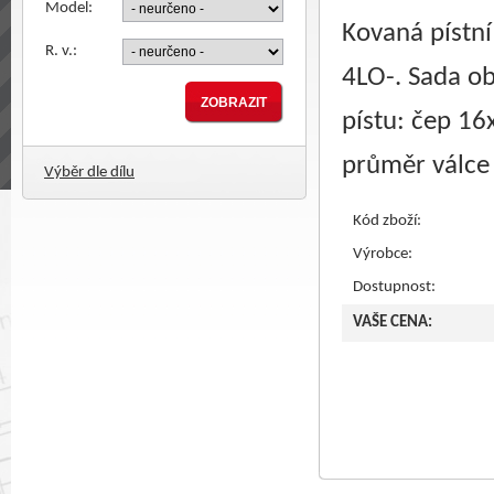
Model:
Kovaná pístní
R. v.:
4LO-. Sada ob
pístu: čep 1
průměr válc
Výběr dle dílu
Kód zboží:
Výrobce:
Dostupnost:
VAŠE CENA: