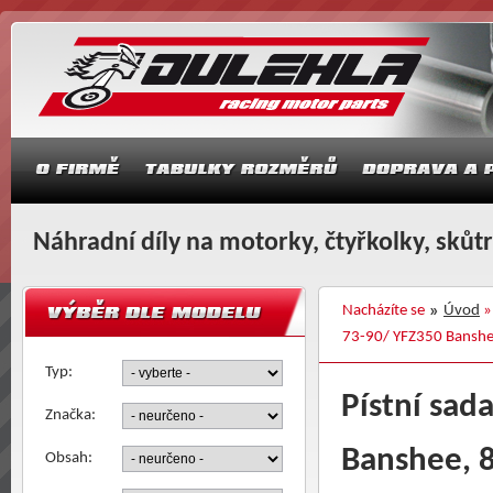
Náhradní díly na motorky, čtyřkolky, skůt
Nacházíte se
Úvod
73-90/ YFZ350 Banshe
Typ:
Pístní sa
Značka:
Banshee, 
Obsah: