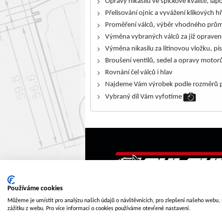
Opravy nikasilů ve špičkové kvalitě, lap
Přelisování ojnic a vyvážení klikových h
Proměření válců, výběr vhodného prům
Výměna vybraných válců za již opraven
Výměna nikasilu za litinovou vložku, pís
Broušení ventilů, sedel a opravy motor
Rovnání čel válců i hlav
Najdeme Vám výrobek podle rozměrů p
Vybraný díl Vám vyfotíme
Používáme cookies
Můžeme je umístit pro analýzu našich údajů o návštěvnících, pro zlepšení našeho webu,
zážitku z webu. Pro více informací o cookies používáme otevřené nastavení.
Tvorba www stránek
Winternet s.r.o.