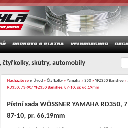
 čtyřkolky, skůtry, automobily
Nacházíte se
Úvod
»
Čtyřkolky
»
Yamaha
»
350
»
YFZ350 Banshee
»
RD350, 73-90/ YFZ350 Banshee, 87-10, pr. 66,19mm
Pístní sada WÖSSNER YAMAHA RD350, 7
87-10, pr. 66,19mm