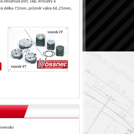
a obsahuje píst, čep, kroužky a
vá délka 72mm, průměr válce 66,25mm,
lovensko