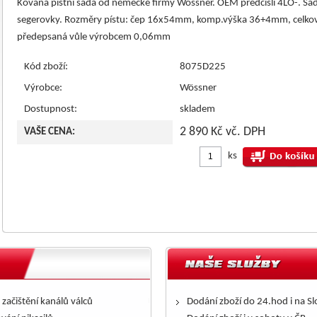
Kovaná pístní sada od německé firmy Wossner. OEM předčíslí 4LO-. Sad
segerovky. Rozměry pístu: čep 16x54mm, komp.výška 36+4mm, celko
předepsaná vůle výrobcem 0,06mm
Kód zboží:
8075D225
Výrobce:
Wössner
Dostupnost:
skladem
2 890 Kč vč. DPH
VAŠE CENA:
ks
 začištění kanálů válců
Dodání zboží do 24.hod i na S