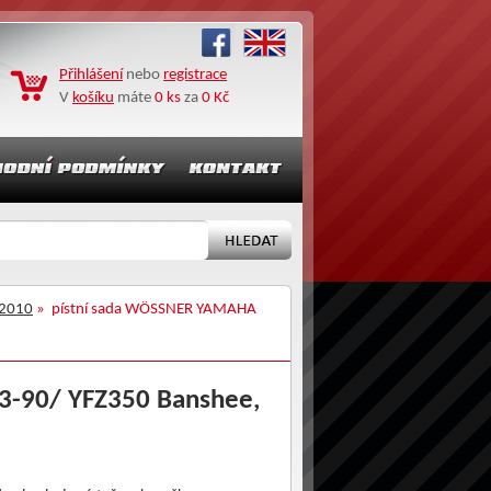
Přihlášení
nebo
registrace
V
košíku
máte
0 ks
za
0 Kč
2010
» pístní sada WÖSSNER YAMAHA
3-90/ YFZ350 Banshee,