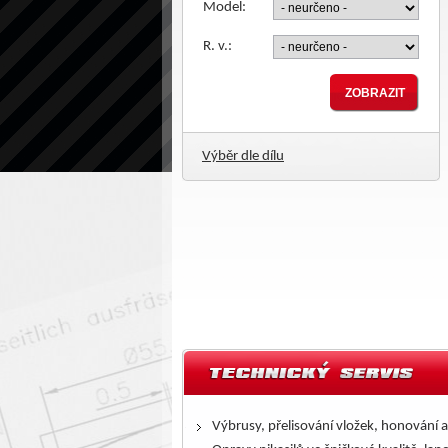
Model:
R. v.:
Výběr dle dílu
Výbrusy, přelisování vložek, honování a