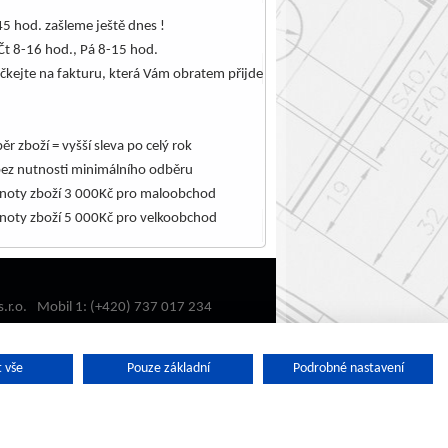
5 hod. zašleme ještě dnes !
Čt 8-16 hod., Pá 8-15 hod.
čkejte na fakturu, která Vám obratem přijde
.
ěr zboží = vyšší sleva po celý rok
bez nutnosti minimálního odběru
noty zboží 3 000Kč pro maloobchod
noty zboží 5 000Kč pro velkoobchod
.r.o.
Mobil 1: (+420) 737 017 234
Mobil 2: (+420) 602 732 488
Email:
oulehla@oulehla.cz
 vše
Pouze základní
Podrobné nastavení
Najdete nás i na Facebooku