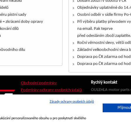
ování nikasilů
Dodání zboží i v sobotu v ČR
řídelů
Objednávky uplatněné do 14.4
ěru pístní sady
Osobní odběr v sídle firmy Po-
é = zkrácení doby opravy
Při výběru platby převodem vy
kování dílů
na email. Pak teprve
ů
před odesláním zboží zaplatíte
Roční věrnostní slevy, větší odb
ůvodního dílu
Základní velkoobchodní sleva 
Doprava po ČR zdarma od hod
Doprava po ČR zdarma od hod
Rychlý kontakt
Obchodní podmínky
OULEHLA motor parts s
Podmínky ochrany osobních údajů
Stádlo 121
Zásady ochrany osobních údajů
783 13 Štěpánov
Přijmout
Sledovat zásilku
PPL
 ukázání personalizovaného obsahu a pro poskytnutí skvělého