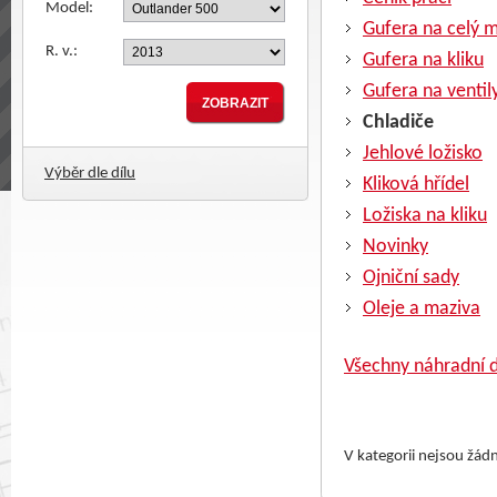
Model:
Gufera na celý 
R. v.:
Gufera na kliku
Gufera na ventil
Chladiče
Jehlové ložisko
Výběr dle dílu
Kliková hřídel
Ložiska na kliku
Novinky
Ojniční sady
Oleje a maziva
Všechny náhradní d
V kategorii nejsou žád