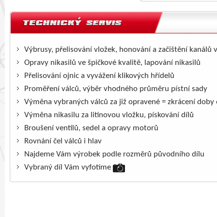
Výbrusy, přelisování vložek, honování a začištění kanálů 
Opravy nikasilů ve špičkové kvalitě, lapování nikasilů
Přelisování ojnic a vyvážení klikových hřídelů
Proměření válců, výběr vhodného průměru pístní sady
Výměna vybraných válců za již opravené = zkrácení doby
Výměna nikasilu za litinovou vložku, pískování dílů
Broušení ventilů, sedel a opravy motorů
Rovnání čel válců i hlav
Najdeme Vám výrobek podle rozměrů původního dílu
Vybraný díl Vám vyfotíme