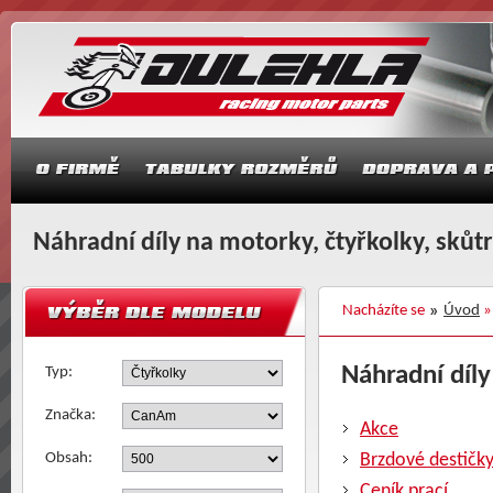
Náhradní díly na motorky, čtyřkolky, skůt
Nacházíte se
Úvod
Náhradní díly
Typ:
Značka:
Akce
Obsah:
Brzdové destičk
Ceník prací