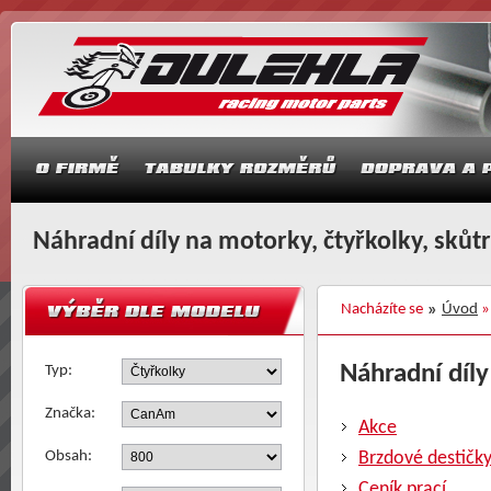
Náhradní díly na motorky, čtyřkolky, skůt
Nacházíte se
Úvod
Náhradní díly
Typ:
Značka:
Akce
Obsah:
Brzdové destičk
Ceník prací