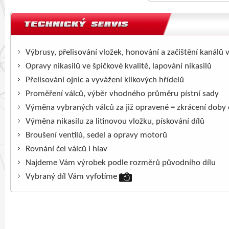
Výbrusy, přelisování vložek, honování a začištění kanálů 
Opravy nikasilů ve špičkové kvalitě, lapování nikasilů
Přelisování ojnic a vyvážení klikových hřídelů
Proměření válců, výběr vhodného průměru pístní sady
Výměna vybraných válců za již opravené = zkrácení doby
Výměna nikasilu za litinovou vložku, pískování dílů
Broušení ventilů, sedel a opravy motorů
Rovnání čel válců i hlav
Najdeme Vám výrobek podle rozměrů původního dílu
Vybraný díl Vám vyfotíme