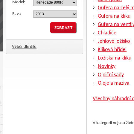
Model:
Gufera na celý 
R. v.:
Gufera na kliku
Gufera na ventil
Chladiče
Jehlové ložisko
Výběr dle dílu
Kliková hřídel
Ložiska na kliku
Novinky
Ojniční sady
Oleje a maziva
Všechny náhradní d
V kategorii nejsou žád