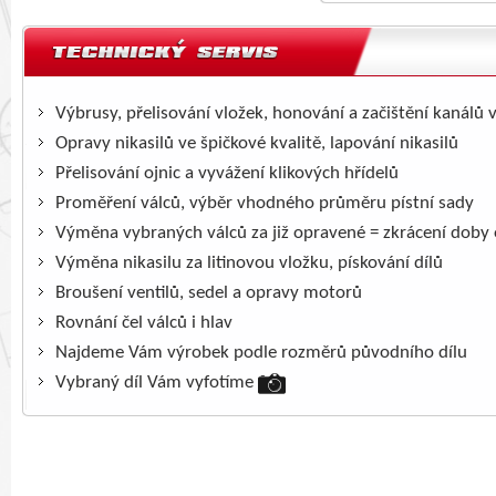
Výbrusy, přelisování vložek, honování a začištění kanálů 
Opravy nikasilů ve špičkové kvalitě, lapování nikasilů
Přelisování ojnic a vyvážení klikových hřídelů
Proměření válců, výběr vhodného průměru pístní sady
Výměna vybraných válců za již opravené = zkrácení doby
Výměna nikasilu za litinovou vložku, pískování dílů
Broušení ventilů, sedel a opravy motorů
Rovnání čel válců i hlav
Najdeme Vám výrobek podle rozměrů původního dílu
Vybraný díl Vám vyfotíme