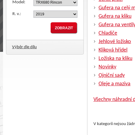
Model:
Gufera na celý 
R. v.:
Gufera na kliku
Gufera na ventil
Chladiče
Jehlové ložisko
Výběr dle dílu
Kliková hřídel
Ložiska na kliku
Novinky
Ojniční sady
Oleje a maziva
Všechny náhradní d
V kategorii nejsou žád