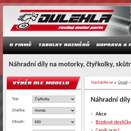
Náhradní díly na motorky, čtyřkolky, skůt
Nacházíte se
Úvod
Náhradní díly
Typ:
Značka:
Akce
Obsah:
Brzdové destičk
Ceník prací