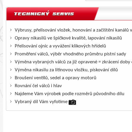
Výbrusy, přelisování vložek, honování a začištění kanálů 
Opravy nikasilů ve špičkové kvalitě, lapování nikasilů
Přelisování ojnic a vyvážení klikových hřídelů
Proměření válců, výběr vhodného průměru pístní sady
Výměna vybraných válců za již opravené = zkrácení doby
Výměna nikasilu za litinovou vložku, pískování dílů
Broušení ventilů, sedel a opravy motorů
Rovnání čel válců i hlav
Najdeme Vám výrobek podle rozměrů původního dílu
Vybraný díl Vám vyfotíme