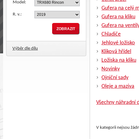
Model:
Gufera na celý 
R. v.:
Gufera na kliku
Gufera na ventil
Chladiče
Jehlové ložisko
Výběr dle dílu
Kliková hřídel
Ložiska na kliku
Novinky
Ojniční sady
Oleje a maziva
Všechny náhradní d
V kategorii nejsou žád