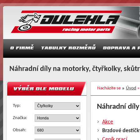
Náhradní díly na motorky, čtyřkolky, skůt
Nacházíte se
Úvod
Náhradní díly
Typ:
Značka:
Akce
Obsah:
Brzdové destičk
Ceník prací