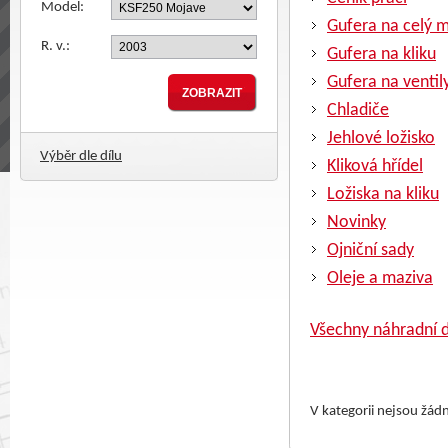
Model:
Gufera na celý 
R. v.:
Gufera na kliku
Gufera na ventil
Chladiče
Jehlové ložisko
Výběr dle dílu
Kliková hřídel
Ložiska na kliku
Novinky
Ojniční sady
Oleje a maziva
Všechny náhradní d
V kategorii nejsou žád