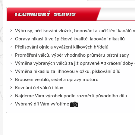
Výbrusy, přelisování vložek, honování a začištění kanálů 
Opravy nikasilů ve špičkové kvalitě, lapování nikasilů
Přelisování ojnic a vyvážení klikových hřídelů
Proměření válců, výběr vhodného průměru pístní sady
Výměna vybraných válců za již opravené = zkrácení doby
Výměna nikasilu za litinovou vložku, pískování dílů
Broušení ventilů, sedel a opravy motorů
Rovnání čel válců i hlav
Najdeme Vám výrobek podle rozměrů původního dílu
Vybraný díl Vám vyfotíme