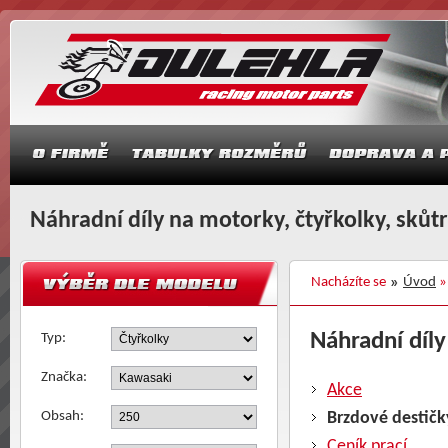
Náhradní díly na motorky, čtyřkolky, skůt
Nacházíte se
Úvod
Náhradní díly
Typ:
Značka:
Akce
Obsah:
Brzdové destičk
Ceník prací