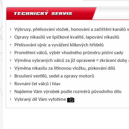
Výbrusy, přelisování vložek, honování a začištění kanálů 
Opravy nikasilů ve špičkové kvalitě, lapování nikasilů
Přelisování ojnic a vyvážení klikových hřídelů
Proměření válců, výběr vhodného průměru pístní sady
Výměna vybraných válců za již opravené = zkrácení doby
Výměna nikasilu za litinovou vložku, pískování dílů
Broušení ventilů, sedel a opravy motorů
Rovnání čel válců i hlav
Najdeme Vám výrobek podle rozměrů původního dílu
Vybraný díl Vám vyfotíme