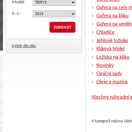
Model:
Gufera na celý 
R. v.:
Gufera na kliku
Gufera na ventil
Chladiče
Jehlové ložisko
Výběr dle dílu
Kliková hřídel
Ložiska na kliku
Novinky
Ojniční sady
Oleje a maziva
Všechny náhradní d
V kategorii nejsou žád