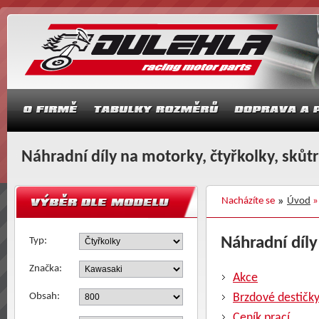
Náhradní díly na motorky, čtyřkolky, skůt
Nacházíte se
Úvod
Náhradní díly
Typ:
Značka:
Akce
Obsah:
Brzdové destičk
Ceník prací