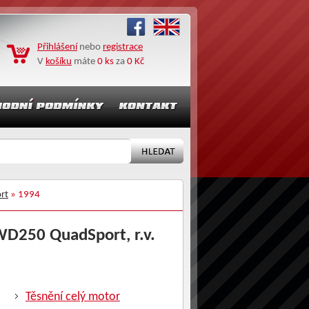
Přihlášení
nebo
registrace
V
košíku
máte
0 ks
za
0 Kč
rt
» 1994
4WD250 QuadSport, r.v.
Těsnění celý motor