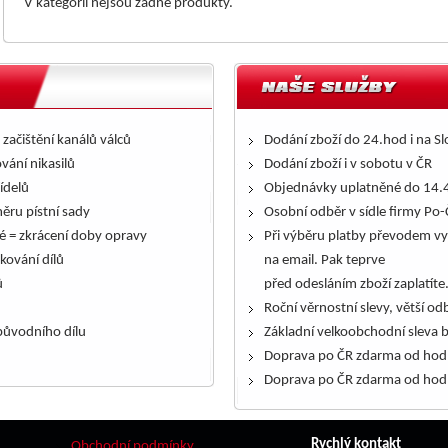
V kategorii nejsou žádné produkty.
 začištění kanálů válců
Dodání zboží do 24.hod i na S
ování nikasilů
Dodání zboží i v sobotu v ČR
řídelů
Objednávky uplatněné do 14.4
ěru pístní sady
Osobní odběr v sídle firmy Po-
é = zkrácení doby opravy
Při výběru platby převodem vy
kování dílů
na email. Pak teprve
ů
před odesláním zboží zaplatíte
Roční věrnostní slevy, větší odb
ůvodního dílu
Základní velkoobchodní sleva 
Doprava po ČR zdarma od hod
Doprava po ČR zdarma od hod
Rychlý kontakt
Obchodní podmínky