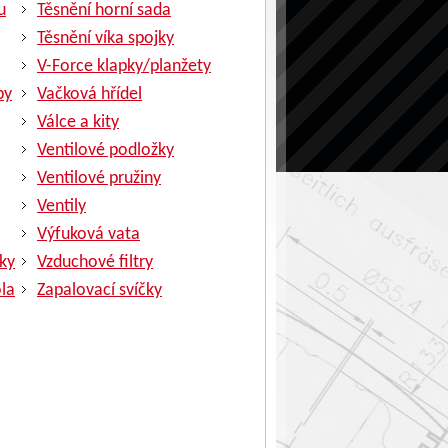
u
Těsnění horní sada
Těsnění víka spojky
V-Force klapky/planžety
py
Vačková hřídel
Válce a kity
Ventilové podložky
Ventilové pružiny
Ventily
Výfuková vata
ky
Vzduchové filtry
la
Zapalovací svíčky