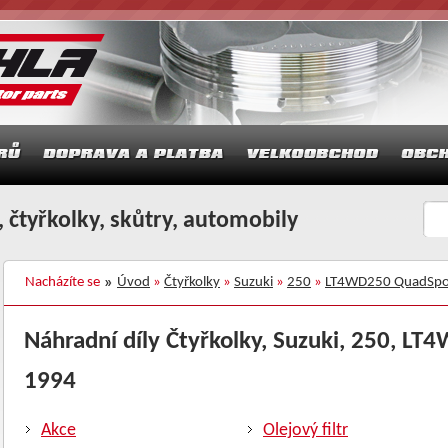
 čtyřkolky, skůtry, automobily
Nacházíte se
Úvod
»
Čtyřkolky
»
Suzuki
»
250
»
LT4WD250 QuadSpo
Náhradní díly Čtyřkolky, Suzuki, 250, LT
1994
Akce
Olejový filtr