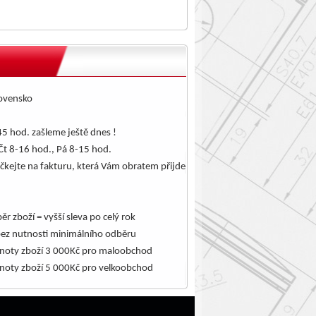
lovensko
5 hod. zašleme ještě dnes !
Čt 8-16 hod., Pá 8-15 hod.
čkejte na fakturu, která Vám obratem přijde
.
ěr zboží = vyšší sleva po celý rok
bez nutnosti minimálního odběru
noty zboží 3 000Kč pro maloobchod
noty zboží 5 000Kč pro velkoobchod