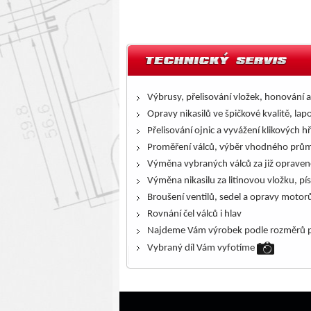
Výbrusy, přelisování vložek, honování a
Opravy nikasilů ve špičkové kvalitě, lap
Přelisování ojnic a vyvážení klikových h
Proměření válců, výběr vhodného prům
Výměna vybraných válců za již opraven
Výměna nikasilu za litinovou vložku, pís
Broušení ventilů, sedel a opravy motor
Rovnání čel válců i hlav
Najdeme Vám výrobek podle rozměrů p
Vybraný díl Vám vyfotíme