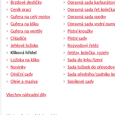
Brzdové destičky
Opravná sada karburátor
Ceník prací
Opravná sada řet.kolečka
Gufera na celý motor
Opravná sada spojky
Gufera na kliku
Opravná sada vodní pum
Gufera na ventily
Pístní kroužky
Chladiče
Pístní sady
Jehlové ložisko
Rozvodový řetěz
Kliková hřídel
řetězy, kolečka, rozety
Ložiska na kliku
Sada do krku řízení
Novinky
Sada ložisek do převodov
Ojniční sady
Sada předního/zadníko ko
Oleje a maziva
Spojkové sady
Všechny náhradní díly