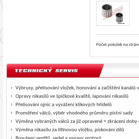
Počet položek na strá
Výbrusy, přelisování vložek, honování a začištění kanálů 
Opravy nikasilů ve špičkové kvalitě, lapování nikasilů
Přelisování ojnic a vyvážení klikových hřídelů
Proměření válců, výběr vhodného průměru pístní sady
Výměna vybraných válců za již opravené = zkrácení doby
Výměna nikasilu za litinovou vložku, pískování dílů
Broušení ventilů, sedel a opravy motorů