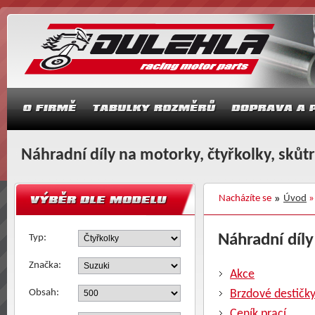
Náhradní díly na motorky, čtyřkolky, skůt
Nacházíte se
Úvod
Náhradní díly
Typ:
Značka:
Akce
Obsah:
Brzdové destičk
Ceník prací