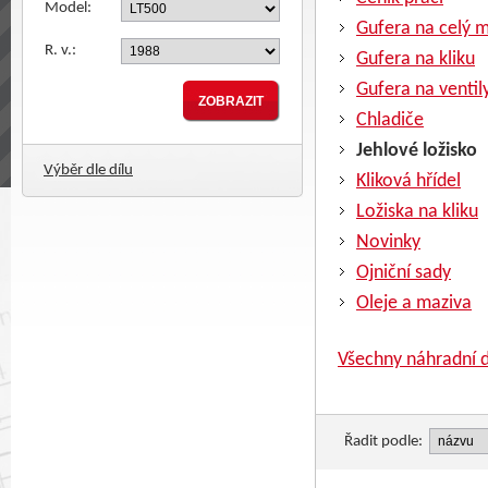
Model:
Gufera na celý 
R. v.:
Gufera na kliku
Gufera na ventil
Chladiče
Jehlové ložisko
Výběr dle dílu
Kliková hřídel
Ložiska na kliku
Novinky
Ojniční sady
Oleje a maziva
Všechny náhradní d
Řadit podle: