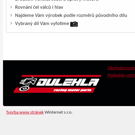
Rovnání čel válců i hlav
Najdeme Vám výrobek podle rozměrů původního dílu
Vybraný díl Vám vyfotíme
Obchodní pod
Podmínky ochr
Tvorba www stránek
Winternet s.r.o.