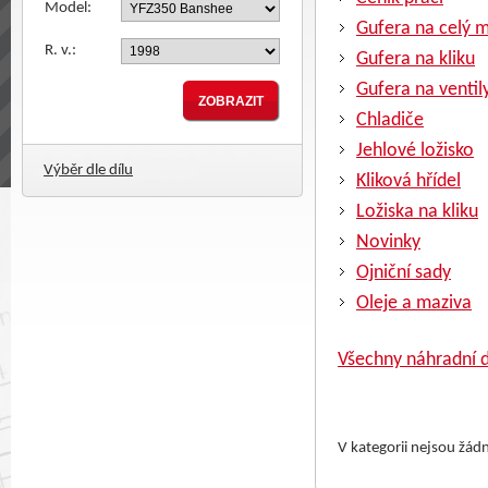
Model:
Gufera na celý 
R. v.:
Gufera na kliku
Gufera na ventil
Chladiče
Jehlové ložisko
Výběr dle dílu
Kliková hřídel
Ložiska na kliku
Novinky
Ojniční sady
Oleje a maziva
Všechny náhradní d
V kategorii nejsou žád