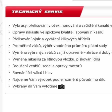
Výbrusy, přelisování vložek, honování a začištění kanálů 
Opravy nikasilů ve špičkové kvalitě, lapování nikasilů
Přelisování ojnic a vyvážení klikových hřídelů
Proměření válců, výběr vhodného průměru pístní sady
Výměna vybraných válců za již opravené = zkrácení doby
Výměna nikasilu za litinovou vložku, pískování dílů
Broušení ventilů, sedel a opravy motorů
Rovnání čel válců i hlav
Najdeme Vám výrobek podle rozměrů původního dílu
Vybraný díl Vám vyfotíme