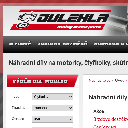
Náhradní díly na motorky, čtyřkolky, skůt
Nacházíte se
Úvod
Náhradní díly
Typ:
Značka:
Akce
Obsah:
Brzdové destičk
Ceník prací