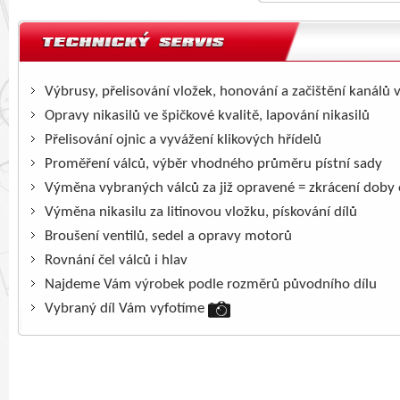
Výbrusy, přelisování vložek, honování a začištění kanálů 
Opravy nikasilů ve špičkové kvalitě, lapování nikasilů
Přelisování ojnic a vyvážení klikových hřídelů
Proměření válců, výběr vhodného průměru pístní sady
Výměna vybraných válců za již opravené = zkrácení doby
Výměna nikasilu za litinovou vložku, pískování dílů
Broušení ventilů, sedel a opravy motorů
Rovnání čel válců i hlav
Najdeme Vám výrobek podle rozměrů původního dílu
Vybraný díl Vám vyfotíme