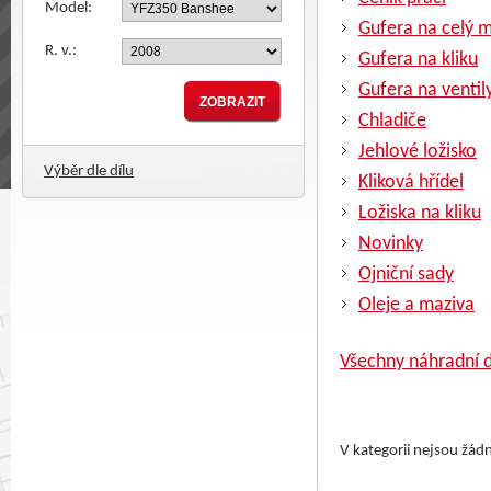
Model:
Gufera na celý 
R. v.:
Gufera na kliku
Gufera na ventil
Chladiče
Jehlové ložisko
Výběr dle dílu
Kliková hřídel
Ložiska na kliku
Novinky
Ojniční sady
Oleje a maziva
Všechny náhradní d
V kategorii nejsou žád