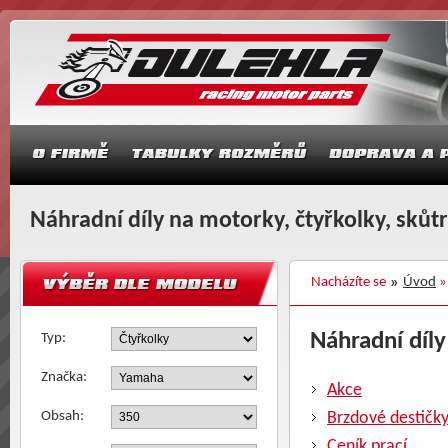
Náhradní díly na motorky, čtyřkolky, skůt
Nacházíte se
Úvod
Náhradní díly
Typ:
Značka:
Akce
Obsah:
Brzdové destičk
Ceník prací