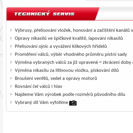
Výbrusy, přelisování vložek, honování a začištění kanálů 
Opravy nikasilů ve špičkové kvalitě, lapování nikasilů
Přelisování ojnic a vyvážení klikových hřídelů
Proměření válců, výběr vhodného průměru pístní sady
Výměna vybraných válců za již opravené = zkrácení doby
Výměna nikasilu za litinovou vložku, pískování dílů
Broušení ventilů, sedel a opravy motorů
Rovnání čel válců i hlav
Najdeme Vám výrobek podle rozměrů původního dílu
Vybraný díl Vám vyfotíme