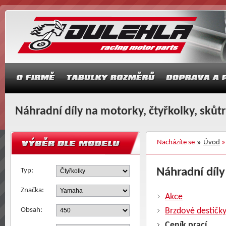
Náhradní díly na motorky, čtyřkolky, skůt
Nacházíte se
Úvod
Náhradní díly
Typ:
Značka:
Akce
Obsah:
Brzdové destičk
Ceník prací