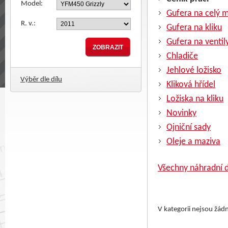
Model:
Gufera na celý 
R. v.:
Gufera na kliku
Gufera na ventil
Chladiče
Jehlové ložisko
Výběr dle dílu
Kliková hřídel
Ložiska na kliku
Novinky
Ojniční sady
Oleje a maziva
Všechny náhradní d
V kategorii nejsou žád