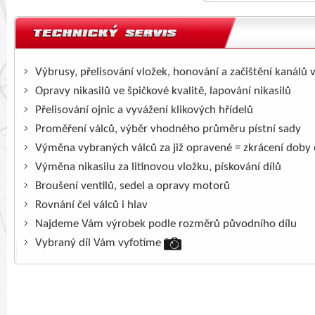
Výbrusy, přelisování vložek, honování a začištění kanálů 
Opravy nikasilů ve špičkové kvalitě, lapování nikasilů
Přelisování ojnic a vyvážení klikových hřídelů
Proměření válců, výběr vhodného průměru pístní sady
Výměna vybraných válců za již opravené = zkrácení doby
Výměna nikasilu za litinovou vložku, pískování dílů
Broušení ventilů, sedel a opravy motorů
Rovnání čel válců i hlav
Najdeme Vám výrobek podle rozměrů původního dílu
Vybraný díl Vám vyfotíme