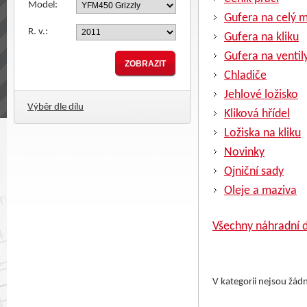
Model:
Gufera na celý 
R. v.:
Gufera na kliku
Gufera na ventil
Chladiče
Jehlové ložisko
Výběr dle dílu
Kliková hřídel
Ložiska na kliku
Novinky
Ojniční sady
Oleje a maziva
Všechny náhradní d
V kategorii nejsou žád