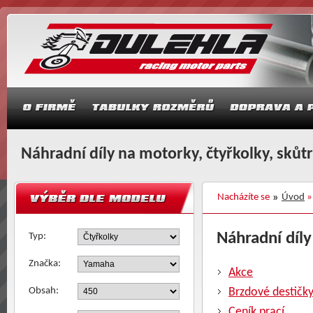
Náhradní díly na motorky, čtyřkolky, skůt
Nacházíte se
Úvod
Náhradní díly
Typ:
Značka:
Akce
Obsah:
Brzdové destičk
Ceník prací