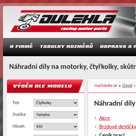
Náhradní díly na motorky, čtyřkolky, skůt
Nacházíte se
Úvod
Náhradní díly
Typ:
Značka:
Akce
Obsah:
Brzdové destičk
Ceník prací