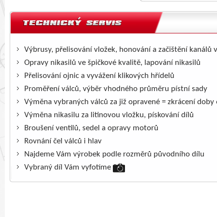
Výbrusy, přelisování vložek, honování a začištění kanálů 
Opravy nikasilů ve špičkové kvalitě, lapování nikasilů
Přelisování ojnic a vyvážení klikových hřídelů
Proměření válců, výběr vhodného průměru pístní sady
Výměna vybraných válců za již opravené = zkrácení doby
Výměna nikasilu za litinovou vložku, pískování dílů
Broušení ventilů, sedel a opravy motorů
Rovnání čel válců i hlav
Najdeme Vám výrobek podle rozměrů původního dílu
Vybraný díl Vám vyfotíme