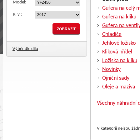
Model:
Gufera na celý 
R. v.:
Gufera na kliku
Gufera na ventil
Chladiče
Jehlové ložisko
Výběr dle dílu
Kliková hřídel
Ložiska na kliku
Novinky
Ojniční sady
Oleje a maziva
Všechny náhradní d
V kategorii nejsou žád