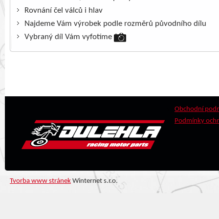
Rovnání čel válců i hlav
Najdeme Vám výrobek podle rozměrů původního dílu
Vybraný díl Vám vyfotíme
Obchodní pod
Podmínky ochr
Tvorba www stránek
Winternet s.r.o.