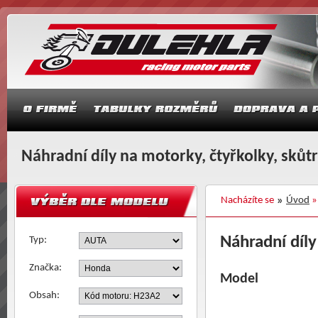
Náhradní díly na motorky, čtyřkolky, skůt
Nacházíte se
Úvod
Náhradní díl
Typ:
Značka:
Model
Obsah: