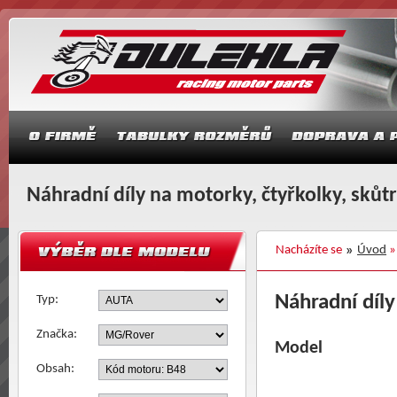
Náhradní díly na motorky, čtyřkolky, skůt
Nacházíte se
Úvod
Náhradní díl
Typ:
Značka:
Model
Obsah: