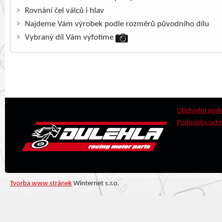
Rovnání čel válců i hlav
Najdeme Vám výrobek podle rozměrů původního dílu
Vybraný díl Vám vyfotíme
Obchodní pod
Podmínky ochr
Tvorba www stránek
Winternet s.r.o.