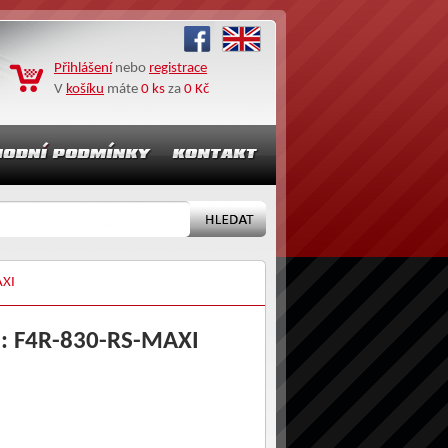
Přihlášení
nebo
registrace
V
košíku
máte
0 ks
za
0 Kč
AXI
u: F4R-830-RS-MAXI