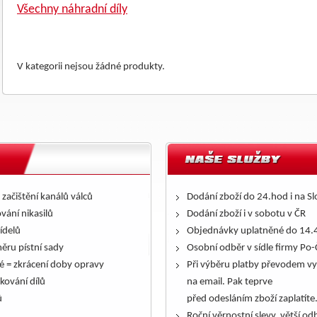
Všechny náhradní díly
V kategorii nejsou žádné produkty.
 začištění kanálů válců
Dodání zboží do 24.hod i na S
ování nikasilů
Dodání zboží i v sobotu v ČR
řídelů
Objednávky uplatněné do 14.4
ěru pístní sady
Osobní odběr v sídle firmy Po-
é = zkrácení doby opravy
Při výběru platby převodem vy
kování dílů
na email. Pak teprve
ů
před odesláním zboží zaplatíte
Roční věrnostní slevy, větší odb