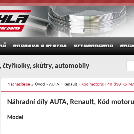
 čtyřkolky, skůtry, automobily
Nacházíte se
Úvod
»
AUTA
»
Renault
» Kód motoru: F4R-830-RS-M
Náhradní díly AUTA, Renault, Kód motor
Model