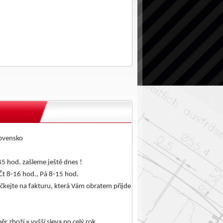
lovensko
5 hod. zašleme ještě dnes !
Čt 8-16 hod., Pá 8-15 hod.
čkejte na fakturu, která Vám obratem přijde
.
ěr zboží = vyšší sleva po celý rok