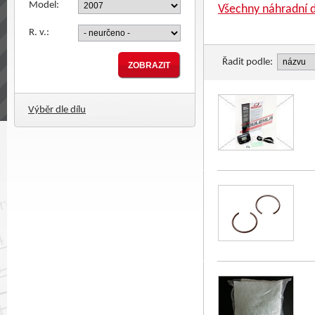
Model:
Všechny náhradní d
R. v.:
Řadit podle:
Výběr dle dílu