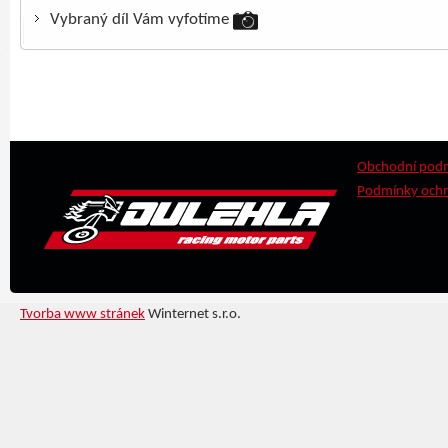
Vybraný díl Vám vyfotíme
Obchodní pod
Podmínky ochr
Tvorba www stránek
Winternet s.r.o.