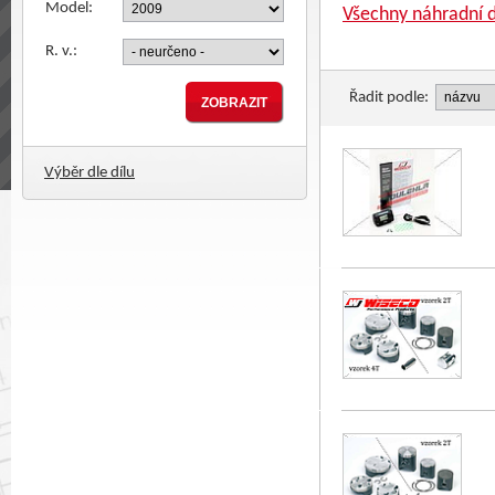
Model:
Všechny náhradní d
R. v.:
Řadit podle:
Výběr dle dílu