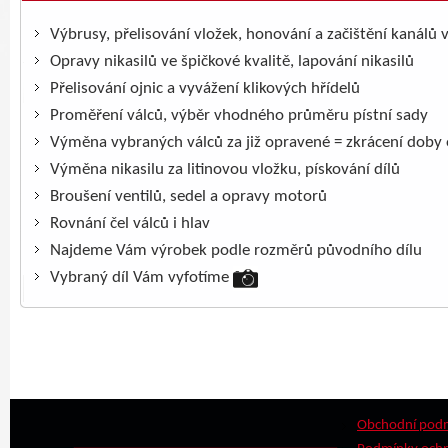
Výbrusy, přelisování vložek, honování a začištění kanálů 
Opravy nikasilů ve špičkové kvalitě, lapování nikasilů
Přelisování ojnic a vyvážení klikových hřídelů
Proměření válců, výběr vhodného průměru pístní sady
Výměna vybraných válců za již opravené = zkrácení doby
Výměna nikasilu za litinovou vložku, pískování dílů
Broušení ventilů, sedel a opravy motorů
Rovnání čel válců i hlav
Najdeme Vám výrobek podle rozměrů původního dílu
Vybraný díl Vám vyfotíme
Obchodní pod