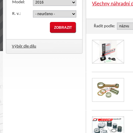
Model:
Všechny náhradní d
R. v.:
Řadit podle:
Výběr dle dílu