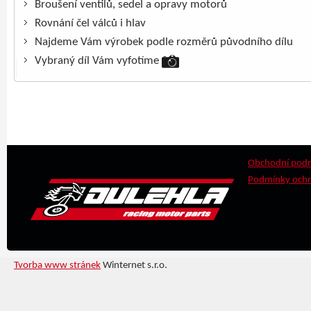
Broušení ventilů, sedel a opravy motorů
Rovnání čel válců i hlav
Najdeme Vám výrobek podle rozměrů původního dílu
Vybraný díl Vám vyfotíme
Obchodní pod
Podmínky ochr
Tvorba www stránek
Winternet s.r.o.