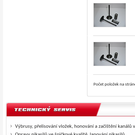
Počet položek na strá
Výbrusy, přelisování vložek, honování a začištění kanálů 
Opravy nikasilů ve špičkové kvalitě, lapování nikasilů