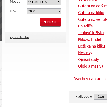
Model:
Gufera na celý 
R. v.:
Gufera na kliku
Gufera na ventil
Chladiče
Jehlové ložisko
Výběr dle dílu
Kliková hřídel
Ložiska na kliku
Novinky
Ojniční sady
Oleje a maziva
Všechny náhradní d
Řadit podle: