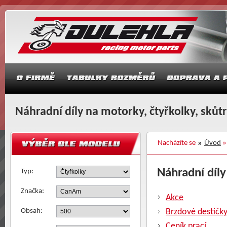
Náhradní díly na motorky, čtyřkolky, skůt
Nacházíte se
Úvod
Náhradní díly
Typ:
Značka:
Akce
Obsah:
Brzdové destičk
Ceník prací