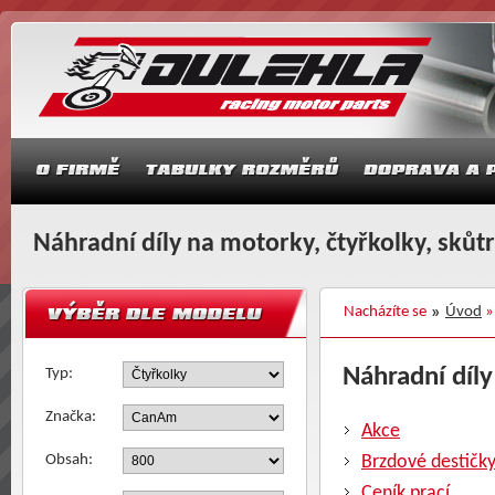
Náhradní díly na motorky, čtyřkolky, skůt
Nacházíte se
Úvod
Náhradní díly
Typ:
Značka:
Akce
Obsah:
Brzdové destičk
Ceník prací