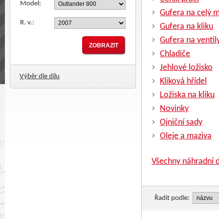
Model:
Gufera na celý 
R. v.:
Gufera na kliku
Gufera na ventil
Chladiče
Jehlové ložisko
Výběr dle dílu
Kliková hřídel
Ložiska na kliku
Novinky
Ojniční sady
Oleje a maziva
Všechny náhradní d
Řadit podle: