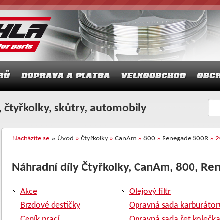
 čtyřkolky, skůtry, automobily
Nacházíte se
Úvod
»
Čtyřkolky
»
CanAm
»
800
»
Renegade 800R
» 2
Náhradní díly Čtyřkolky, CanAm, 800, Re
Akce
Olejový filtr
Brzdové destičky
Opravná sada karburátor
Ceník prací
Opravná sada řet.kolečka