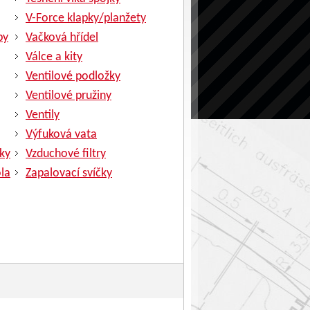
V-Force klapky/planžety
py
Vačková hřídel
Válce a kity
Ventilové podložky
Ventilové pružiny
Ventily
Výfuková vata
ky
Vzduchové filtry
la
Zapalovací svíčky