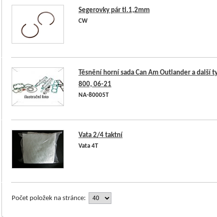
Segerovky pár tl.1,2mm
CW
Těsnění horní sada Can Am Outlander a další t
800, 06-21
NA-80005T
Vata 2/4 taktní
Vata 4T
Počet položek na stránce: