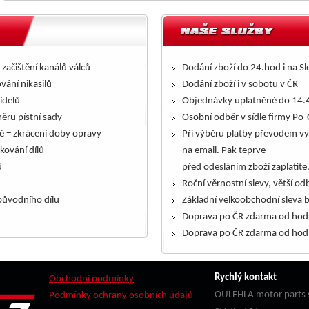
 začištění kanálů válců
Dodání zboží do 24.hod i na S
ování nikasilů
Dodání zboží i v sobotu v ČR
řídelů
Objednávky uplatněné do 14.4
ěru pístní sady
Osobní odběr v sídle firmy Po-
é = zkrácení doby opravy
Při výběru platby převodem vy
kování dílů
na email. Pak teprve
ů
před odesláním zboží zaplatíte
Roční věrnostní slevy, větší odb
ůvodního dílu
Základní velkoobchodní sleva 
Doprava po ČR zdarma od hod
Doprava po ČR zdarma od hod
Rychlý kontakt
Obchodní podmínky
OULEHLA motor parts s
Podmínky ochrany osobních údajů