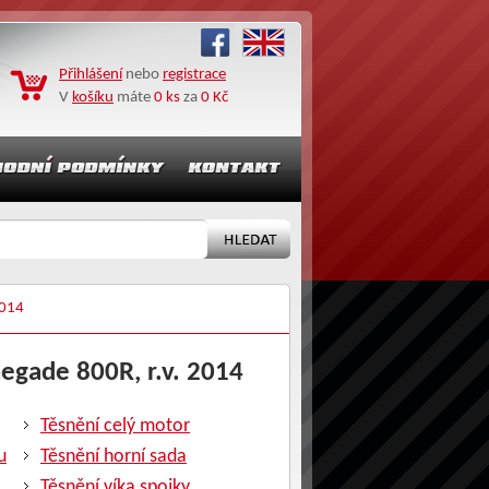
Přihlášení
nebo
registrace
V
košíku
máte
0 ks
za
0 Kč
014
negade 800R, r.v. 2014
Těsnění celý motor
u
Těsnění horní sada
Těsnění víka spojky