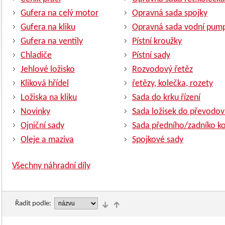
Gufera na celý motor
Opravná sada spojky
Gufera na kliku
Opravná sada vodní pum
Gufera na ventily
Pístní kroužky
Chladiče
Pístní sady
Jehlové ložisko
Rozvodový řetěz
Kliková hřídel
řetězy, kolečka, rozety
Ložiska na kliku
Sada do krku řízení
Novinky
Sada ložisek do převodov
Ojniční sady
Sada předního/zadníko ko
Oleje a maziva
Spojkové sady
Všechny náhradní díly
Řadit podle: