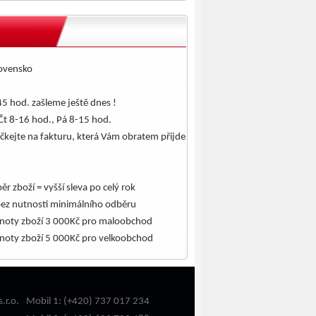
lovensko
5 hod. zašleme ještě dnes !
Čt 8-16 hod., Pá 8-15 hod.
čkejte na fakturu, která Vám obratem přijde
.
ěr zboží = vyšší sleva po celý rok
bez nutnosti minimálního odběru
noty zboží 3 000Kč pro maloobchod
noty zboží 5 000Kč pro velkoobchod
.r.o.
Mobil 1: (+420) 737 017 234