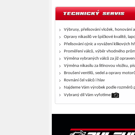
Výbrusy, přelisování vložek, honování a
Opravy nikasilů ve špičkové kvalitě, lap
Přelisování ojnic a vyvážení klikových h
Proměření válců, výběr vhodného prům
Výměna vybraných válců za již opraven
Výměna nikasilu za litinovou vložku, pís
Broušení ventilů, sedel a opravy motor
Rovnání čel válců i hlav
Najdeme Vám výrobek podle rozměrů p
Vybraný díl Vám vyfotíme