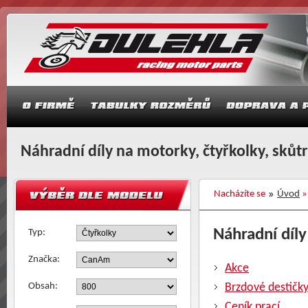
Náhradní díly na motorky, čtyřkolky, skůt
Nacházíte se
Úvod
Náhradní díly
Typ:
Značka:
Akce
Obsah:
Brzdové destičk
Ceník prací