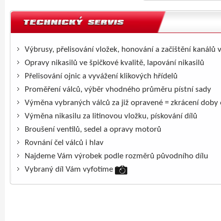
Výbrusy, přelisování vložek, honování a začištění kanálů 
Opravy nikasilů ve špičkové kvalitě, lapování nikasilů
Přelisování ojnic a vyvážení klikových hřídelů
Proměření válců, výběr vhodného průměru pístní sady
Výměna vybraných válců za již opravené = zkrácení doby
Výměna nikasilu za litinovou vložku, pískování dílů
Broušení ventilů, sedel a opravy motorů
Rovnání čel válců i hlav
Najdeme Vám výrobek podle rozměrů původního dílu
Vybraný díl Vám vyfotíme