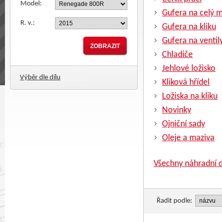
Model:
Gufera na celý 
R. v.:
Gufera na kliku
Gufera na ventil
Chladiče
Jehlové ložisko
Výběr dle dílu
Kliková hřídel
Ložiska na kliku
Novinky
Ojniční sady
Oleje a maziva
Všechny náhradní d
Řadit podle: