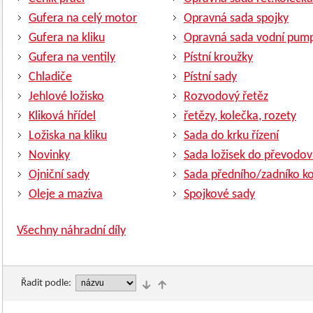
Gufera na celý motor
Opravná sada spojky
Gufera na kliku
Opravná sada vodní pum
Gufera na ventily
Pístní kroužky
Chladiče
Pístní sady
Jehlové ložisko
Rozvodový řetěz
Kliková hřídel
řetězy, kolečka, rozety
Ložiska na kliku
Sada do krku řízení
Novinky
Sada ložisek do převodov
Ojniční sady
Sada předního/zadníko ko
Oleje a maziva
Spojkové sady
Všechny náhradní díly
Řadit podle: