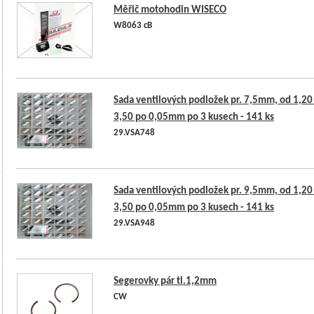
Měřič motohodin WISECO
W8063 cB
Sada ventilových podložek pr. 7,5mm, od 1,20
3,50 po 0,05mm po 3 kusech - 141 ks
29.VSA748
Sada ventilových podložek pr. 9,5mm, od 1,20
3,50 po 0,05mm po 3 kusech - 141 ks
29.VSA948
Segerovky pár tl.1,2mm
CW