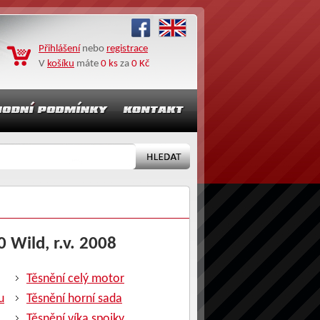
Přihlášení
nebo
registrace
V
košíku
máte
0 ks
za
0 Kč
0 Wild, r.v. 2008
Těsnění celý motor
u
Těsnění horní sada
Těsnění víka spojky