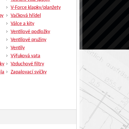
V-Force klapky/planžety
py
Vačková hřídel
Válce a kity
Ventilové podložky
Ventilové pružiny
Ventily
Výfuková vata
ky
Vzduchové filtry
la
Zapalovací svíčky