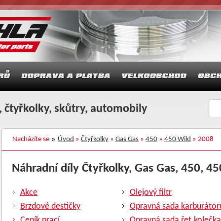
 čtyřkolky, skůtry, automobily
Nacházíte se
Úvod
»
Čtyřkolky
»
Gas Gas
»
450
»
450 Wild
» 2008
Náhradní díly Čtyřkolky, Gas Gas, 450, 45
Akce
Olejový filtr
Brzdové destičky
Opravná sada karburátor
Ceník prací
Opravná sada řet.kolečka