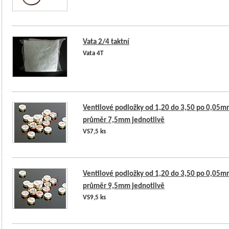
Vata 2/4 taktní
Vata 4T
Ventilové podložky od 1,20 do 3,50 po 0,05m
průměr 7,5mm jednotlivě
VS7,5 ks
Ventilové podložky od 1,20 do 3,50 po 0,05m
průměr 9,5mm jednotlivě
VS9,5 ks