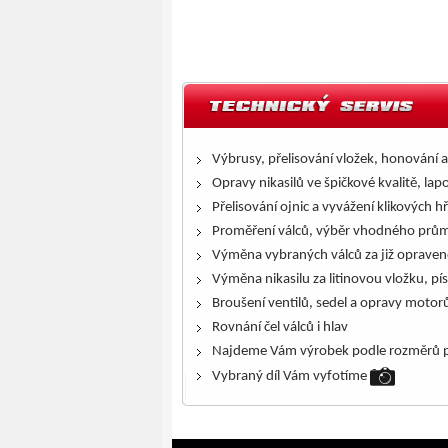
Výbrusy, přelisování vložek, honování a
Opravy nikasilů ve špičkové kvalitě, lap
Přelisování ojnic a vyvážení klikových h
Proměření válců, výběr vhodného prům
Výměna vybraných válců za již opraven
Výměna nikasilu za litinovou vložku, pís
Broušení ventilů, sedel a opravy motor
Rovnání čel válců i hlav
Najdeme Vám výrobek podle rozměrů p
Vybraný díl Vám vyfotíme