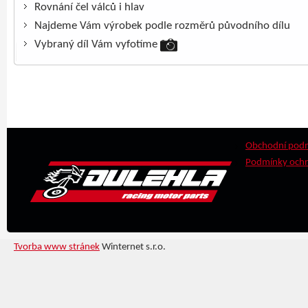
Rovnání čel válců i hlav
Najdeme Vám výrobek podle rozměrů původního dílu
Vybraný díl Vám vyfotíme
Obchodní pod
Podmínky ochr
Tvorba www stránek
Winternet s.r.o.