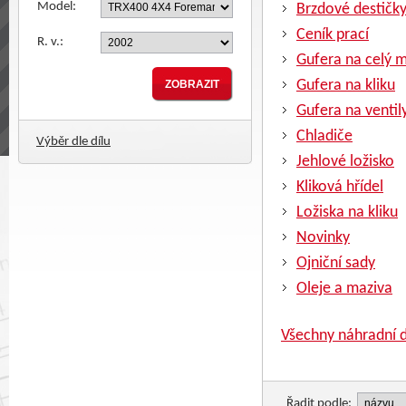
Model:
Brzdové destičk
Ceník prací
R. v.:
Gufera na celý 
Gufera na kliku
Gufera na ventil
Chladiče
Výběr dle dílu
Jehlové ložisko
Kliková hřídel
Ložiska na kliku
Novinky
Ojniční sady
Oleje a maziva
Všechny náhradní d
Řadit podle: