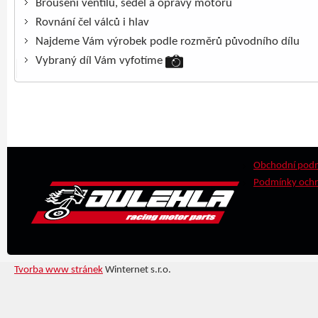
Broušení ventilů, sedel a opravy motorů
Rovnání čel válců i hlav
Najdeme Vám výrobek podle rozměrů původního dílu
Vybraný díl Vám vyfotíme
Obchodní pod
Podmínky ochr
Tvorba www stránek
Winternet s.r.o.