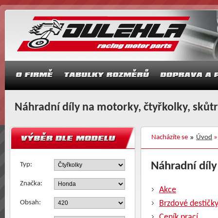
Náhradní díly na motorky, čtyřkolky, skůt
Nacházíte se
Úvod
Náhradní díly
Typ:
Značka:
Akce
Obsah:
Brzdové destičk
Ceník prací