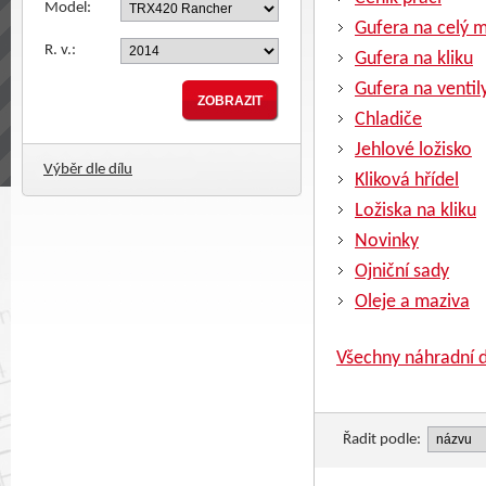
Model:
Gufera na celý 
R. v.:
Gufera na kliku
Gufera na ventil
Chladiče
Jehlové ložisko
Výběr dle dílu
Kliková hřídel
Ložiska na kliku
Novinky
Ojniční sady
Oleje a maziva
Všechny náhradní d
Řadit podle: