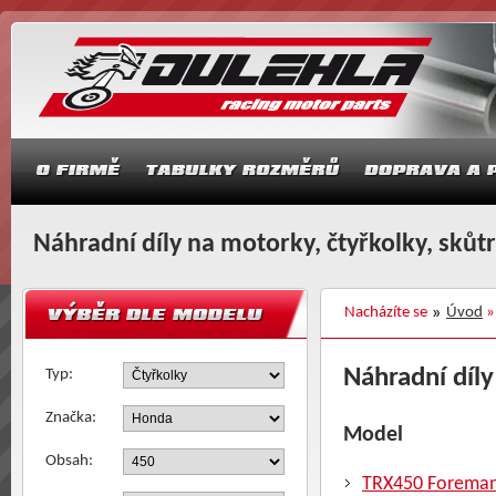
Náhradní díly na motorky, čtyřkolky, skůt
Nacházíte se
Úvod
Náhradní díly
Typ:
Značka:
Model
Obsah:
TRX450 Forema