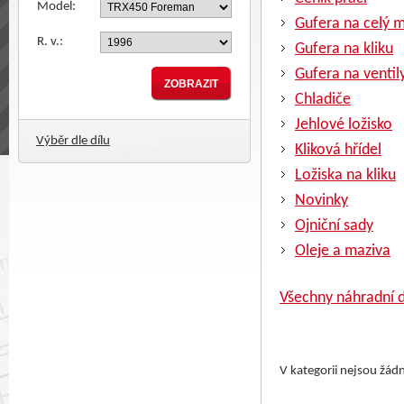
Model:
Gufera na celý 
R. v.:
Gufera na kliku
Gufera na ventil
Chladiče
Jehlové ložisko
Výběr dle dílu
Kliková hřídel
Ložiska na kliku
Novinky
Ojniční sady
Oleje a maziva
Všechny náhradní d
V kategorii nejsou žád