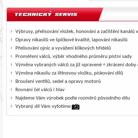
Výbrusy, přelisování vložek, honování a začištění kanálů 
Opravy nikasilů ve špičkové kvalitě, lapování nikasilů
Přelisování ojnic a vyvážení klikových hřídelů
Proměření válců, výběr vhodného průměru pístní sady
Výměna vybraných válců za již opravené = zkrácení doby
Výměna nikasilu za litinovou vložku, pískování dílů
Broušení ventilů, sedel a opravy motorů
Rovnání čel válců i hlav
Najdeme Vám výrobek podle rozměrů původního dílu
Vybraný díl Vám vyfotíme