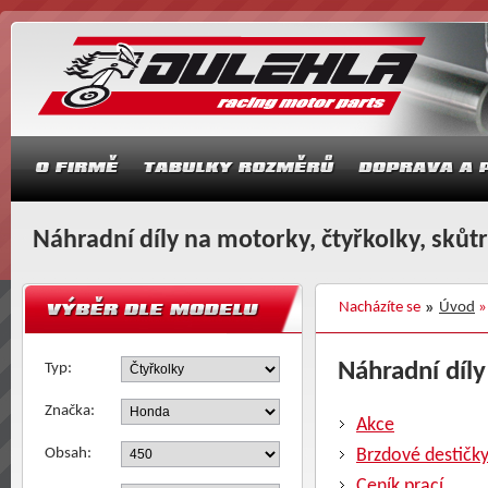
Náhradní díly na motorky, čtyřkolky, skůt
Nacházíte se
Úvod
Náhradní díly
Typ:
Značka:
Akce
Obsah:
Brzdové destičk
Ceník prací