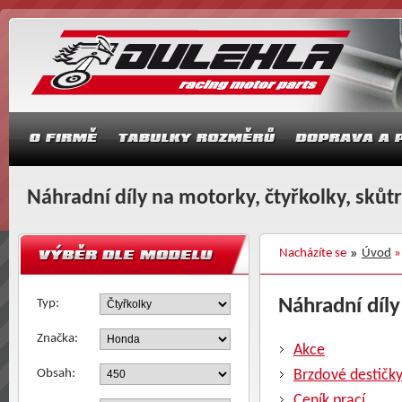
Náhradní díly na motorky, čtyřkolky, skůt
Nacházíte se
Úvod
Náhradní díly
Typ:
Značka:
Akce
Obsah:
Brzdové destičk
Ceník prací