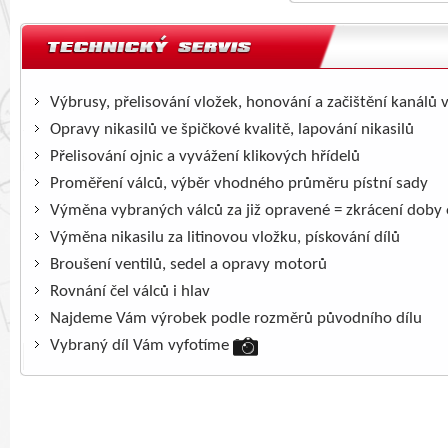
Výbrusy, přelisování vložek, honování a začištění kanálů 
Opravy nikasilů ve špičkové kvalitě, lapování nikasilů
Přelisování ojnic a vyvážení klikových hřídelů
Proměření válců, výběr vhodného průměru pístní sady
Výměna vybraných válců za již opravené = zkrácení doby
Výměna nikasilu za litinovou vložku, pískování dílů
Broušení ventilů, sedel a opravy motorů
Rovnání čel válců i hlav
Najdeme Vám výrobek podle rozměrů původního dílu
Vybraný díl Vám vyfotíme