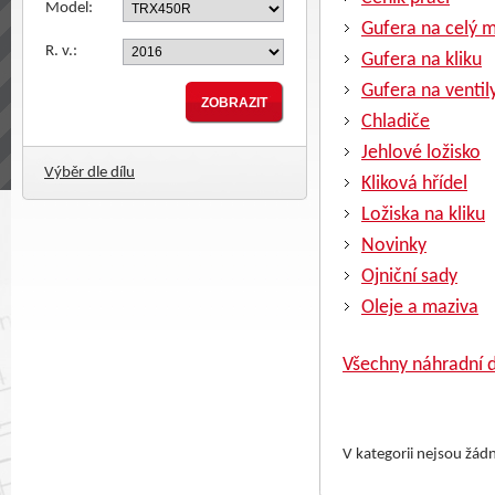
Model:
Gufera na celý 
R. v.:
Gufera na kliku
Gufera na ventil
Chladiče
Jehlové ložisko
Výběr dle dílu
Kliková hřídel
Ložiska na kliku
Novinky
Ojniční sady
Oleje a maziva
Všechny náhradní d
V kategorii nejsou žád