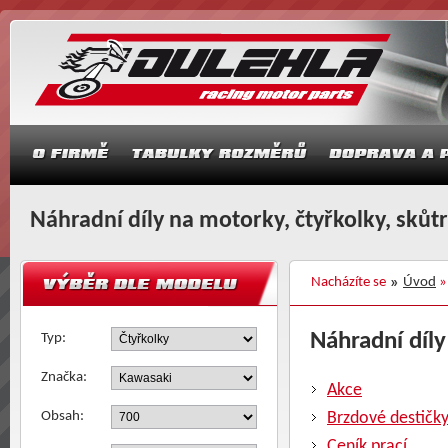
Náhradní díly na motorky, čtyřkolky, skůt
Nacházíte se
Úvod
Náhradní díly
Typ:
Značka:
Akce
Obsah:
Brzdové destičk
Ceník prací