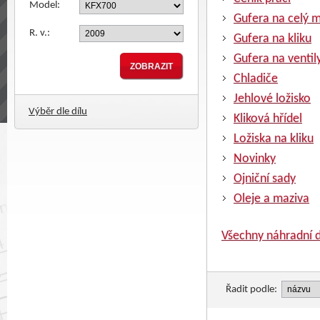
Model:
Gufera na celý 
R. v.:
Gufera na kliku
Gufera na ventil
Chladiče
Jehlové ložisko
Výběr dle dílu
Kliková hřídel
Ložiska na kliku
Novinky
Ojniční sady
Oleje a maziva
Všechny náhradní d
Řadit podle: