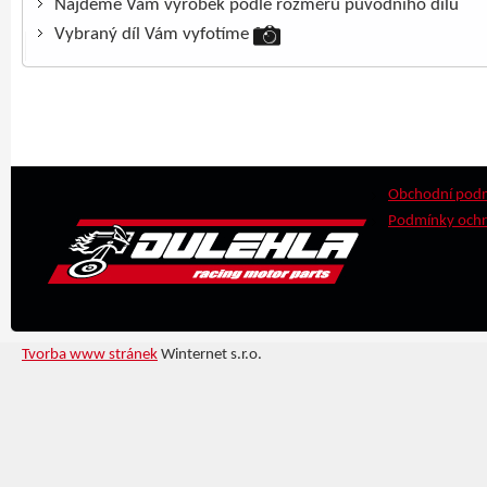
Najdeme Vám výrobek podle rozměrů původního dílu
Vybraný díl Vám vyfotíme
Obchodní pod
Podmínky ochr
Tvorba www stránek
Winternet s.r.o.