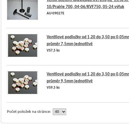
Ventil ocelový KAWASAKI KVF650,02-15/KFX7
10/Prairie 700, 04-06/KVF750, 05-24 výfuk
AU-09027E
Ventilové podložky od 1,20 do 3,50 po 0,05m
průměr 7,5mm jednotlivě
VS7,5 ks
Ventilové podložky od 1,20 do 3,50 po 0,05m
průměr 9,5mm jednotlivě
VS9,5 ks
Počet položek na stránce: