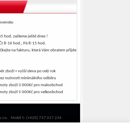
lovensko
5 hod. zašleme ještě dnes !
Čt 8-16 hod., Pá 8-15 hod.
čkejte na fakturu, která Vám obratem přijde
.
ěr zboží = vyšší sleva po celý rok
bez nutnosti minimálního odběru
noty zboží 3 000Kč pro maloobchod
noty zboží 5 000Kč pro velkoobchod
.r.o.
Mobil 1: (+420) 737 017 234
Mobil 2: (+420) 602 732 488