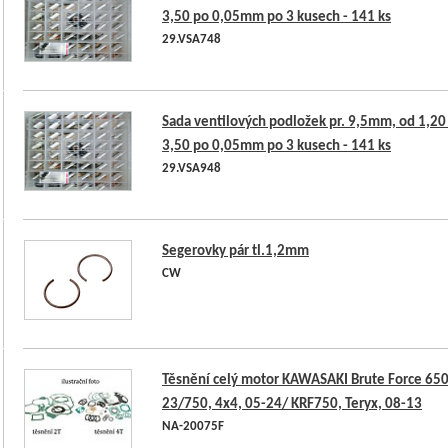
3,50 po 0,05mm po 3 kusech - 141 ks
29.VSA748
Sada ventilových podložek pr. 9,5mm, od 1,20
3,50 po 0,05mm po 3 kusech - 141 ks
29.VSA948
Segerovky pár tl.1,2mm
CW
Těsnění celý motor KAWASAKI Brute Force 650
23/750, 4x4, 05-24/ KRF750, Teryx, 08-13
NA-20075F