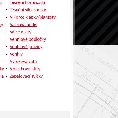
u
Těsnění horní sada
Těsnění víka spojky
V-Force klapky/planžety
py
Vačková hřídel
Válce a kity
Ventilové podložky
Ventilové pružiny
Ventily
Výfuková vata
ky
Vzduchové filtry
la
Zapalovací svíčky