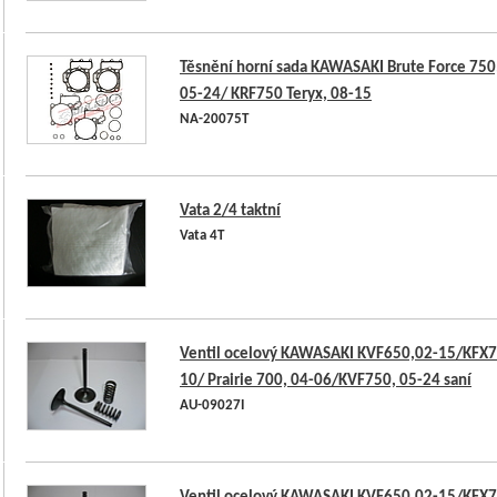
Těsnění horní sada KAWASAKI Brute Force 750
05-24/ KRF750 Teryx, 08-15
NA-20075T
Vata 2/4 taktní
Vata 4T
Ventil ocelový KAWASAKI KVF650,02-15/KFX7
10/ Prairie 700, 04-06/KVF750, 05-24 saní
AU-09027I