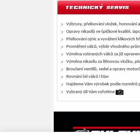
Výbrusy, přelisování vložek, honování a
Opravy nikasilů ve špičkové kvalitě, lap
Přelisování ojnic a vyvážení klikových h
Proměření válců, výběr vhodného prům
Výměna vybraných válců za již opraven
Výměna nikasilu za litinovou vložku, pís
Broušení ventilů, sedel a opravy motor
Rovnání čel válců i hlav
Najdeme Vám výrobek podle rozměrů p
Vybraný díl Vám vyfotíme