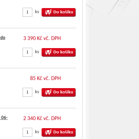
ks
 do
3 390 Kč vč. DPH
ks
85 Kč vč. DPH
ks
 06-
2 340 Kč vč. DPH
ks