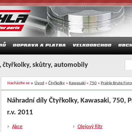
 čtyřkolky, skůtry, automobily
Nacházíte se
Úvod
»
Čtyřkolky
»
Kawasaki
»
750
»
Prairie Brute For
Náhradní díly Čtyřkolky, Kawasaki, 750, P
r.v. 2011
Akce
Olejový filtr