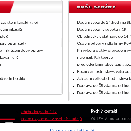
 začištění kanálů válců
Dodání zboží do 24.hod i na S
ování nikasilů
Dodání zboží i v sobotu v ČR
řídelů
Objednávky uplatněné do 14.4
ěru pístní sady
Osobní odběr v sídle firmy Po-
é = zkrácení doby opravy
Při výběru platby převodem vy
kování dílů
na email. Pak teprve
ů
před odesláním zboží zaplatíte
Roční věrnostní slevy, větší odb
ůvodního dílu
Základní velkoobchodní sleva 
Doprava po ČR zdarma od hod
Doprava po ČR zdarma od hod
Rychlý kontakt
Obchodní podmínky
OULEHLA motor parts s
Podmínky ochrany osobních údajů
Stádlo 121
Zásady ochrany osobních údajů