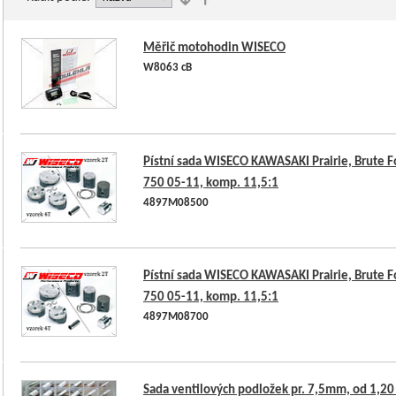
Měřič motohodin WISECO
W8063 cB
Pístní sada WISECO KAWASAKI Prairie, Brute F
750 05-11, komp. 11,5:1
4897M08500
Pístní sada WISECO KAWASAKI Prairie, Brute F
750 05-11, komp. 11,5:1
4897M08700
Sada ventilových podložek pr. 7,5mm, od 1,20