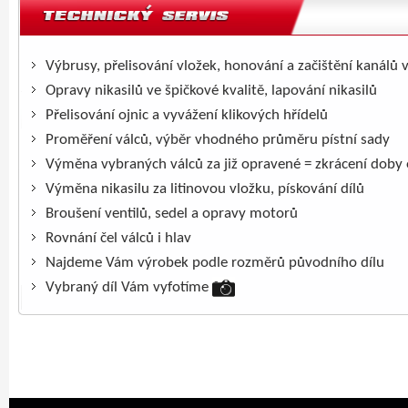
Výbrusy, přelisování vložek, honování a začištění kanálů 
Opravy nikasilů ve špičkové kvalitě, lapování nikasilů
Přelisování ojnic a vyvážení klikových hřídelů
Proměření válců, výběr vhodného průměru pístní sady
Výměna vybraných válců za již opravené = zkrácení doby
Výměna nikasilu za litinovou vložku, pískování dílů
Broušení ventilů, sedel a opravy motorů
Rovnání čel válců i hlav
Najdeme Vám výrobek podle rozměrů původního dílu
Vybraný díl Vám vyfotíme