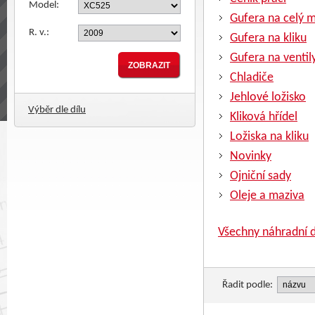
Model:
Gufera na celý 
R. v.:
Gufera na kliku
Gufera na ventil
Chladiče
Jehlové ložisko
Výběr dle dílu
Kliková hřídel
Ložiska na kliku
Novinky
Ojniční sady
Oleje a maziva
Všechny náhradní d
Řadit podle: