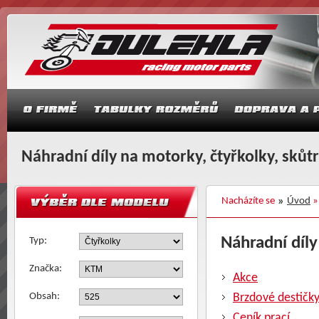
Náhradní díly na motorky, čtyřkolky, skůt
Nacházíte se
Úvod
Náhradní díly
Typ:
Značka:
Akce
Obsah:
Brzdové destičk
Ceník prací