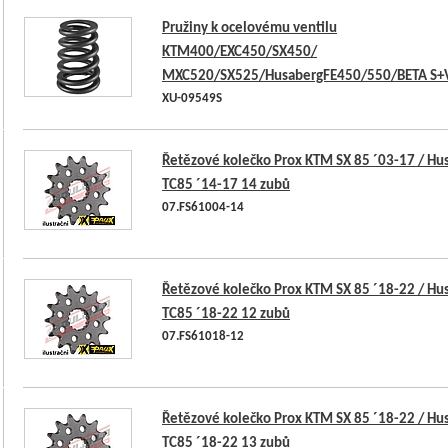
Pružiny k ocelovému ventilu
KTM400/EXC450/SX450/
MXC520/SX525/HusabergFE450/550/BETA S+
XU-09549S
Řetězové kolečko Prox KTM SX 85 ´03-17 / Hu
TC85 ´14-17 14 zubů
07.FS61004-14
Řetězové kolečko Prox KTM SX 85 ´18-22 / Hu
TC85 ´18-22 12 zubů
07.FS61018-12
Řetězové kolečko Prox KTM SX 85 ´18-22 / Hu
TC85 ´18-22 13 zubů