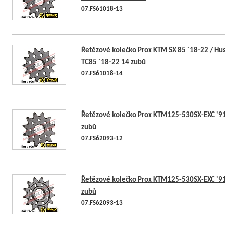
07.FS61018-13
Řetězové kolečko Prox KTM SX 85 ´18-22 / Hu
TC85 ´18-22 14 zubů
07.FS61018-14
Řetězové kolečko Prox KTM125-530SX-EXC '9
zubů
07.FS62093-12
Řetězové kolečko Prox KTM125-530SX-EXC '9
zubů
07.FS62093-13