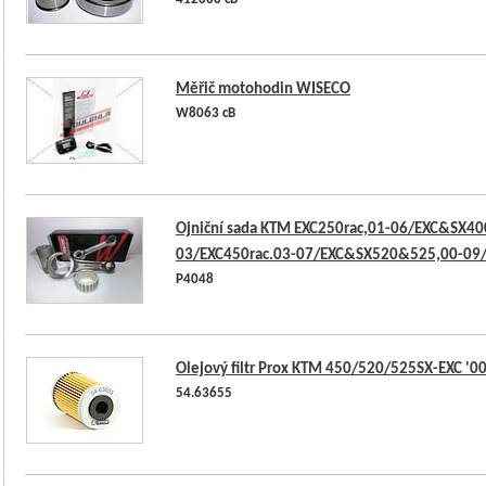
412000 cB
Měřič motohodin WISECO
W8063 cB
Ojniční sada KTM EXC250rac,01-06/EXC&SX400
03/EXC450rac.03-07/EXC&SX520&525,00-09/
P4048
Olejový filtr Prox KTM 450/520/525SX-EXC '0
54.63655