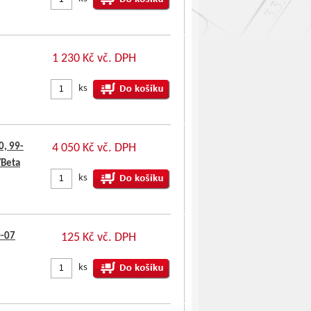
1 230 Kč vč. DPH
ks
, 99-
4 050 Kč vč. DPH
Beta
ks
0-07
125 Kč vč. DPH
ks