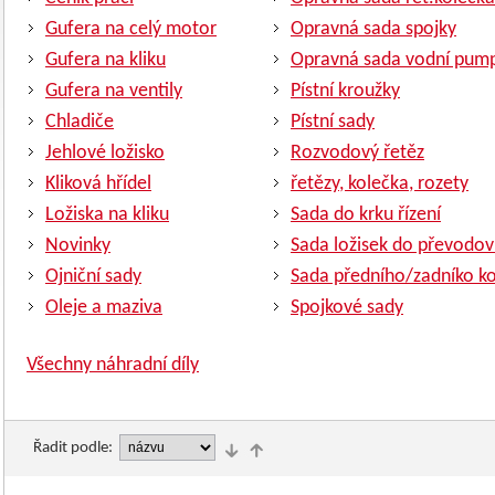
Gufera na celý motor
Opravná sada spojky
Gufera na kliku
Opravná sada vodní pum
Gufera na ventily
Pístní kroužky
Chladiče
Pístní sady
Jehlové ložisko
Rozvodový řetěz
Kliková hřídel
řetězy, kolečka, rozety
Ložiska na kliku
Sada do krku řízení
Novinky
Sada ložisek do převodov
Ojniční sady
Sada předního/zadníko ko
Oleje a maziva
Spojkové sady
Všechny náhradní díly
Řadit podle: