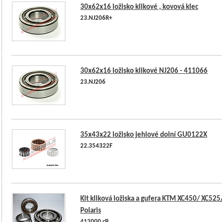
30x62x16 ložisko klikové , kovová klec
23.NJ206R+
30x62x16 ložisko klikové NJ206 - 411066
23.NJ206
35x43x22 ložisko jehlové dolní GU0122X
22.354322F
Kit kliková ložiska a gufera KTM XC450/ XC525
Polaris