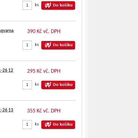
ks
sqvarna
390 Kč vč. DPH
ks
1-26 12
295 Kč vč. DPH
ks
1-26 13
355 Kč vč. DPH
ks