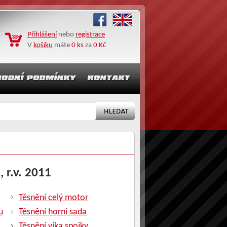
Přihlášení
nebo
registrace
V
košíku
máte
0 ks
za
0 Kč
 r.v. 2011
Těsnění celý motor
u
Těsnění horní sada
Těsnění víka spojky