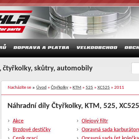
 čtyřkolky, skůtry, automobily
Nacházíte se
Úvod
»
Čtyřkolky
»
KTM
»
525
»
XC525
» 2011
Náhradní díly Čtyřkolky, KTM, 525, XC525,
Akce
Olejový filtr
Brzdové destičky
Opravná sada karburátor
Ceník prací
Opravná sada řet.kolečka