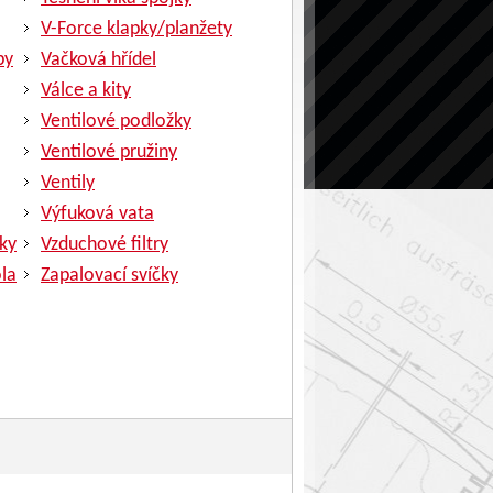
V-Force klapky/planžety
py
Vačková hřídel
Válce a kity
Ventilové podložky
Ventilové pružiny
Ventily
Výfuková vata
ky
Vzduchové filtry
la
Zapalovací svíčky