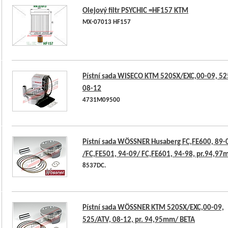
Olejový filtr PSYCHIC =HF157 KTM
MX-07013 HF157
Pístní sada WISECO KTM 520SX/EXC,00-09, 52
08-12
4731M09500
Pístní sada WÖSSNER Husaberg FC,FE600, 89-
/FC,FE501, 94-09/ FC,FE601, 94-98, pr.94,9
8537DC.
Pístní sada WÖSSNER KTM 520SX/EXC,00-09,
525/ATV, 08-12, pr. 94,95mm/ BETA