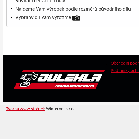
Rovnání čel válců i hlav
Najdeme Vám výrobek podle rozměrů původního dílu
Vybraný díl Vám vyfotíme
Obchodní pod
Podmínky ochr
Tvorba www stránek
Winternet s.r.o.