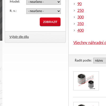
Model:
90
250
R. v.:
300
350
400
Výběr dle dílu
Všechny náhradní d
Řadit podle: