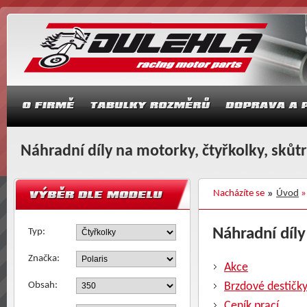
Náhradní díly na motorky, čtyřkolky, skůt
Nacházíte se
Úvod
Náhradní díly 
Typ:
Značka:
Akce
Obsah:
Brzdové destičk
Ceník prací