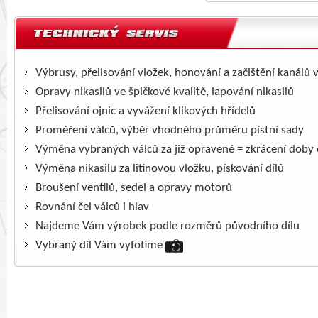
Výbrusy, přelisování vložek, honování a začištění kanálů 
Opravy nikasilů ve špičkové kvalitě, lapování nikasilů
Přelisování ojnic a vyvážení klikových hřídelů
Proměření válců, výběr vhodného průměru pístní sady
Výměna vybraných válců za již opravené = zkrácení doby
Výměna nikasilu za litinovou vložku, pískování dílů
Broušení ventilů, sedel a opravy motorů
Rovnání čel válců i hlav
Najdeme Vám výrobek podle rozměrů původního dílu
Vybraný díl Vám vyfotíme