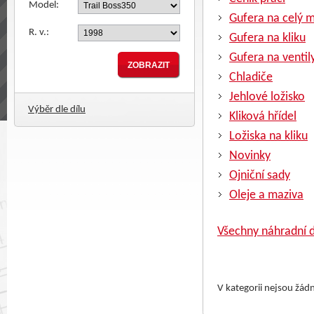
Model:
Gufera na celý 
R. v.:
Gufera na kliku
Gufera na ventil
Chladiče
Jehlové ložisko
Výběr dle dílu
Kliková hřídel
Ložiska na kliku
Novinky
Ojniční sady
Oleje a maziva
Všechny náhradní d
V kategorii nejsou žád